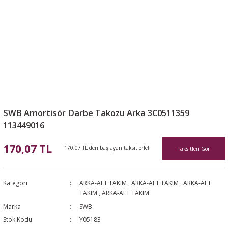
SWB Amortisör Darbe Takozu Arka 3C0511359
113449016
170,07 TL
170,07 TL den başlayan taksitlerle!!
Taksitleri Gör
Kategori
ARKA-ALT TAKIM
,
ARKA-ALT TAKIM
,
ARKA-ALT
TAKIM
,
ARKA-ALT TAKIM
Marka
SWB
Stok Kodu
Y05183