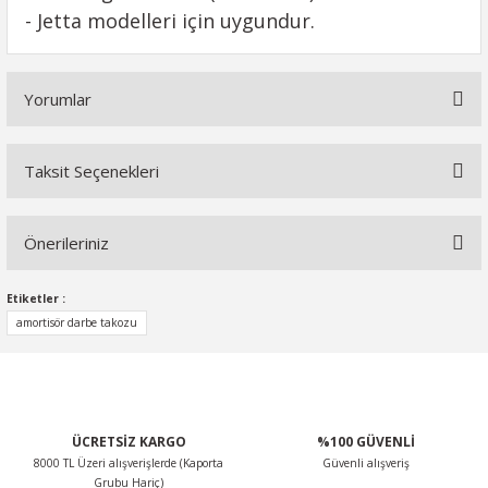
- Jetta modelleri için uygundur.
Yorumlar
Taksit Seçenekleri
Bu ürüne ilk yorumu siz yapın!
Önerileriniz
Yorum Yaz
Bu ürünün fiyat bilgisi, resim, ürün açıklamalarında ve diğer
Etiketler :
konularda yetersiz gördüğünüz noktaları öneri formunu
amortisör darbe takozu
kullanarak tarafımıza iletebilirsiniz.
Görüş ve önerileriniz için teşekkür ederiz.
Ürün resmi kalitesiz, bozuk veya görüntülenemiyor.
ÜCRETSİZ KARGO
%100 GÜVENLİ
Ürün açıklamasında eksik bilgiler bulunuyor.
8000 TL Üzeri alışverişlerde (Kaporta
Güvenli alışveriş
Ürün bilgilerinde hatalar bulunuyor.
Grubu Hariç)