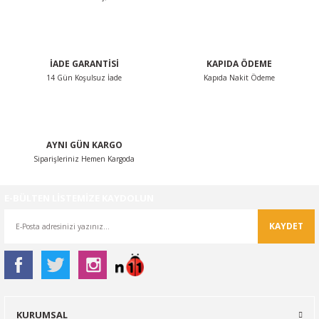
Ürün fiyatı diğer sitelerden daha pahalı.
Bu ürüne benzer farklı alternatifler olmalı.
İADE GARANTİSİ
KAPIDA ÖDEME
14 Gün Koşulsuz İade
Kapıda Nakit Ödeme
Gönder
AYNI GÜN KARGO
Siparişleriniz Hemen Kargoda
E-BÜLTEN LİSTEMİZE KAYDOLUN
KAYDET
KURUMSAL