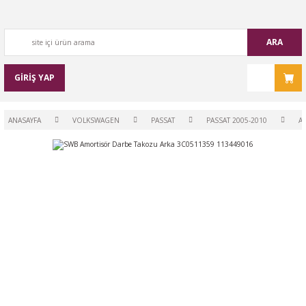
ARA
GİRİŞ YAP
ANASAYFA
VOLKSWAGEN
PASSAT
PASSAT 2005-2010
AR