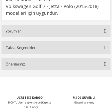
Volkswagen Golf 7 - Jetta - Polo (2015-2018)
modelleri için uygundur.
Yorumlar
Taksit Seçenekleri
Bu ürüne ilk yorumu siz yapın!
Önerileriniz
Yorum Yaz
Bu ürünün fiyat bilgisi, resim, ürün açıklamalarında ve diğer
konularda yetersiz gördüğünüz noktaları öneri formunu
kullanarak tarafımıza iletebilirsiniz.
Görüş ve önerileriniz için teşekkür ederiz.
ÜCRETSİZ KARGO
%100 GÜVENLİ
8000 TL Üzeri alışverişlerde (Kaporta
Güvenli alışveriş
Ürün resmi kalitesiz, bozuk veya görüntülenemiyor.
Grubu Hariç)
Ürün açıklamasında eksik bilgiler bulunuyor.