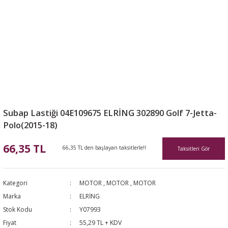
Subap Lastiği 04E109675 ELRİNG 302890 Golf 7-Jetta-
Polo(2015-18)
66,35 TL
66,35 TL den başlayan taksitlerle!!
Taksitleri Gör
Kategori
MOTOR
,
MOTOR
,
MOTOR
Marka
ELRİNG
Stok Kodu
Y07993
Fiyat
55,29 TL + KDV