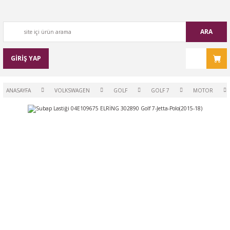
ARA
GİRİŞ YAP
ANASAYFA
VOLKSWAGEN
GOLF
GOLF 7
MOTOR