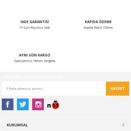
Ürün bilgilerinde hatalar bulunuyor.
Ürün fiyatı diğer sitelerden daha pahalı.
İADE GARANTİSİ
KAPIDA ÖDEME
Bu ürüne benzer farklı alternatifler olmalı.
14 Gün Koşulsuz İade
Kapıda Nakit Ödeme
AYNI GÜN KARGO
Siparişleriniz Hemen Kargoda
Gönder
E-BÜLTEN LİSTEMİZE KAYDOLUN
KAYDET
KURUMSAL