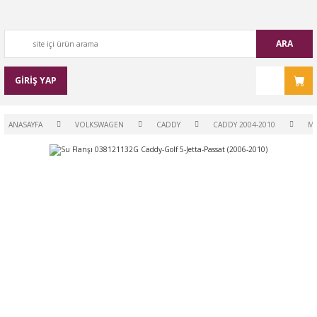
ARA
GİRİŞ YAP
ANASAYFA
VOLKSWAGEN
CADDY
CADDY 2004-2010
M