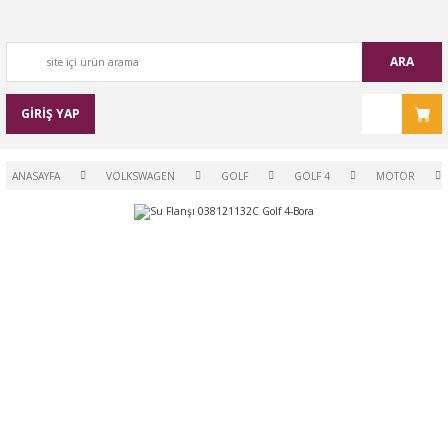
ARA
GİRİŞ YAP
ANASAYFA
VOLKSWAGEN
GOLF
GOLF 4
MOTOR