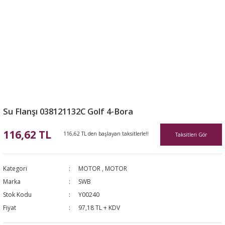
Su Flanşı 038121132C Golf 4-Bora
116,62 TL
116,62 TL den başlayan taksitlerle!!
Taksitleri Gör
Kategori
MOTOR
,
MOTOR
Marka
SWB
Stok Kodu
Y00240
Fiyat
97,18 TL + KDV