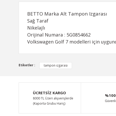
BETTO Marka Alt Tampon Izgarası
Sağ Taraf
Nikelajlı
Orijinal Numara : 5G0854662
Volkswagen Golf 7 modelleri için uygun
Bu ürünün fiyat bilgisi, resim, ürün açıklamalarında ve d
Etiketler :
tampon ızgarası
Görüş ve önerileriniz için teşekkür ederiz.
Ürün resmi kalitesiz, bozuk veya görüntülenemiyor.
Ürün açıklamasında eksik bilgiler bulunuyor.
ÜCRETSİZ KARGO
%100
Ürün bilgilerinde hatalar bulunuyor.
8000 TL Üzeri alışverişlerde
Güvenli 
(Kaporta Grubu Hariç)
Ürün fiyatı diğer sitelerden daha pahalı.
Bu ürüne benzer farklı alternatifler olmalı.