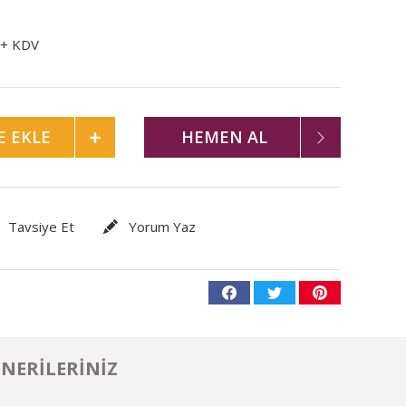
 + KDV
E EKLE
HEMEN AL
Tavsiye Et
Yorum Yaz
NERILERINIZ