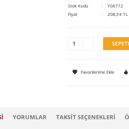
Stok Kodu
Y06772
Fiyat
208,34 TL
SEPET
I
YORUMLAR
TAKSIT SEÇENEKLERI
Ö