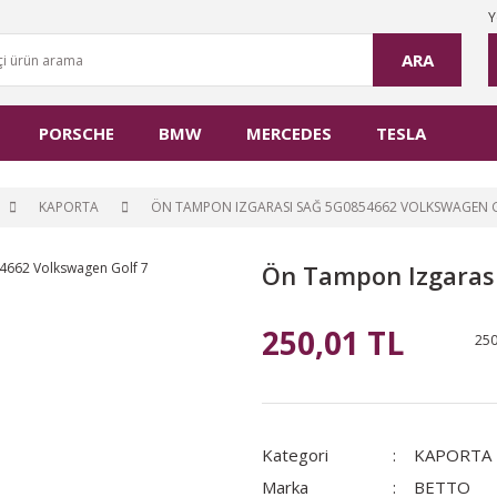
Y
ARA
PORSCHE
BMW
MERCEDES
TESLA
KAPORTA
ÖN TAMPON IZGARASI SAĞ 5G0854662 VOLKSWAGEN 
Ön Tampon Izgarası
250,01 TL
250
Kategori
KAPORTA
Marka
BETTO