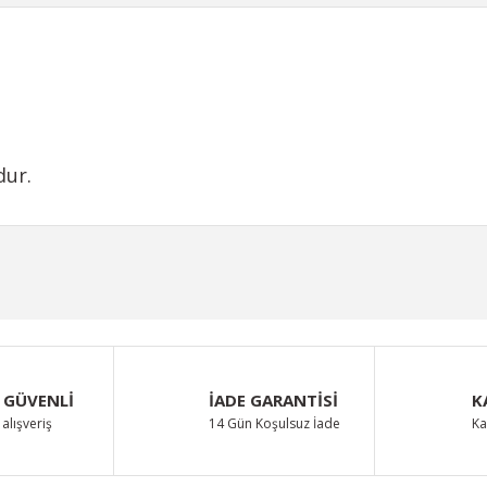
dur.
iğer konularda yetersiz gördüğünüz noktaları öneri formunu kullanarak taraf
Bu ürüne ilk yorumu siz yapın!
Yorum Yaz
 GÜVENLİ
İADE GARANTİSİ
K
alışveriş
14 Gün Koşulsuz İade
Ka