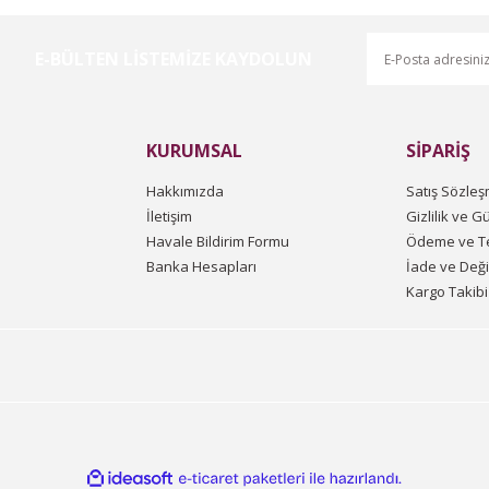
E-BÜLTEN LİSTEMİZE KAYDOLUN
Gönder
KURUMSAL
SİPARİŞ
Hakkımızda
Satış Sözleş
İletişim
Gizlilik ve G
Havale Bildirim Formu
Ödeme ve Te
Banka Hesapları
İade ve Değ
Kargo Takibi
ile
ideasoft
e-