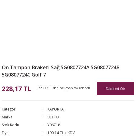
Ön Tampon Braketi Sağ 5G0807724A 5G0807724B
5G0807724C Golf 7
228,17 TL
228,17 TL den başlayan taksitlerle!!
Taksitleri Gör
Kategori
KAPORTA
Marka
BETTO
Stok Kodu
Y06718
Fiyat
190,14 TL + KDV