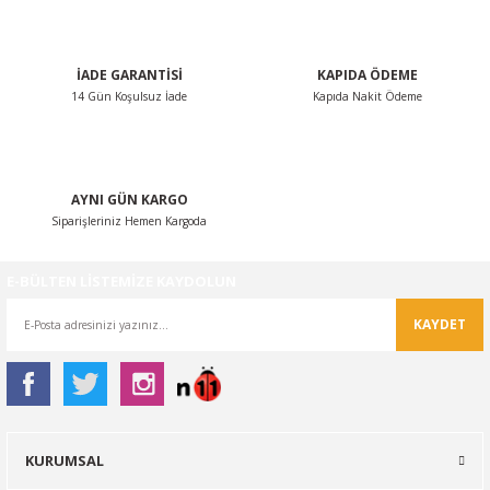
Bu ürüne benzer farklı alternatifler olmalı.
İADE GARANTİSİ
KAPIDA ÖDEME
14 Gün Koşulsuz İade
Kapıda Nakit Ödeme
Gönder
AYNI GÜN KARGO
Siparişleriniz Hemen Kargoda
E-BÜLTEN LİSTEMİZE KAYDOLUN
KAYDET
KURUMSAL