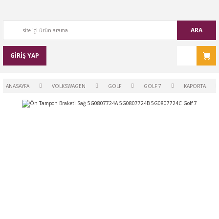
ARA
GİRİŞ YAP
ANASAYFA
VOLKSWAGEN
GOLF
GOLF 7
KAPORTA