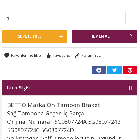
SEPETE EKLE
HEMEN AL
Tavsiye Et
Yorum Yaz
Ürün Bilgisi
BETTO Marka Ön Tampon Braketi
Sağ Tampona Geçen İç Parça
Orijinal Numara : 5G0807724A 5G0807724B
5G0807724C 5G0807724D
Volkswagen Golf 7 modelleri için uygundur.