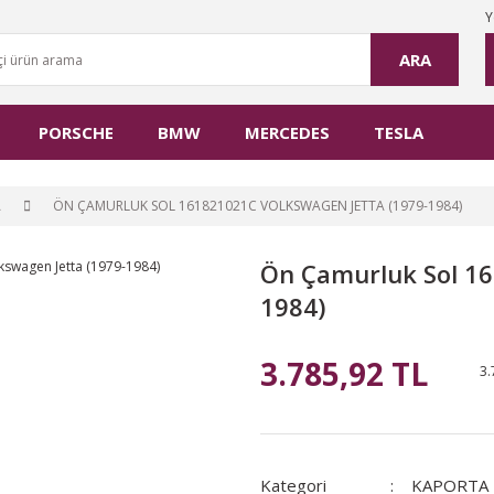
Y
ARA
PORSCHE
BMW
MERCEDES
TESLA
A
ÖN ÇAMURLUK SOL 161821021C VOLKSWAGEN JETTA (1979-1984)
Ön Çamurluk Sol 16
1984)
3.785,92 TL
3.
Kategori
KAPORTA