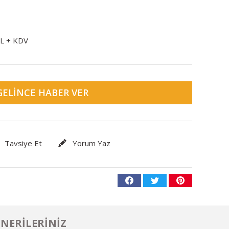
TL + KDV
GELINCE HABER VER
Tavsiye Et
Yorum Yaz
NERILERINIZ