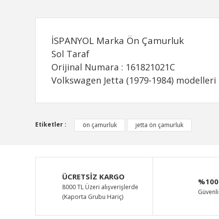
İSPANYOL Marka Ön Çamurluk
Sol Taraf
Orijinal Numara : 161821021C
Volkswagen Jetta (1979-1984) modelleri 
Bu ürünün fiyat bilgisi, resim, ürün açıklamalarında ve d
Etiketler :
ön çamurluk
jetta ön çamurluk
Görüş ve önerileriniz için teşekkür ederiz.
Ürün resmi kalitesiz, bozuk veya görüntülenemiyor.
Ürün açıklamasında eksik bilgiler bulunuyor.
ÜCRETSİZ KARGO
%100
Ürün bilgilerinde hatalar bulunuyor.
8000 TL Üzeri alışverişlerde
Güvenli 
(Kaporta Grubu Hariç)
Ürün fiyatı diğer sitelerden daha pahalı.
Bu ürüne benzer farklı alternatifler olmalı.