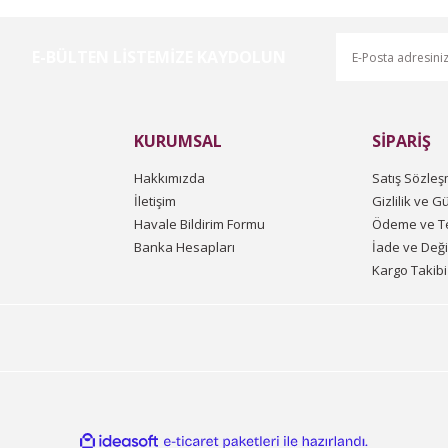
E-BÜLTEN LİSTEMİZE KAYDOLUN
Gönder
KURUMSAL
SİPARİŞ
Hakkımızda
Satış Sözleş
İletişim
Gizlilik ve G
Havale Bildirim Formu
Ödeme ve Te
Banka Hesapları
İade ve Değ
Kargo Takibi
ile
ideasoft
e-