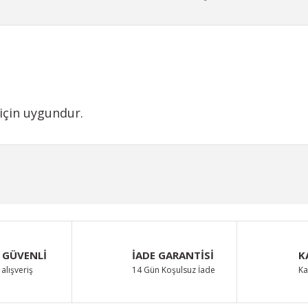
için uygundur.
iğer konularda yetersiz gördüğünüz noktaları öneri formunu kullanarak taraf
Bu ürüne ilk yorumu siz yapın!
Yorum Yaz
 GÜVENLİ
İADE GARANTİSİ
K
alışveriş
14 Gün Koşulsuz İade
Ka