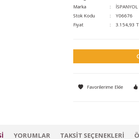
Marka
İSPANYOL
Stok Kodu
Y06676
Fiyat
3.154,93 
I
YORUMLAR
TAKSIT SEÇENEKLERI
Ö