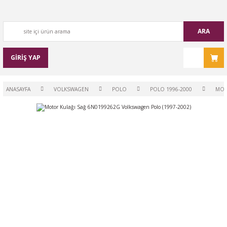
ARA
GİRİŞ YAP
ANASAYFA
VOLKSWAGEN
POLO
POLO 1996-2000
MO