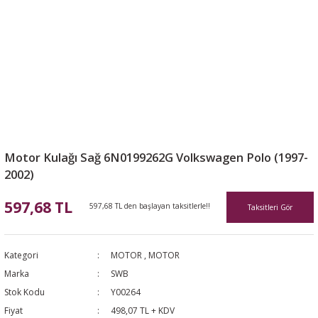
Motor Kulağı Sağ 6N0199262G Volkswagen Polo (1997-
2002)
597,68 TL
597,68 TL den başlayan taksitlerle!!
Taksitleri Gör
Kategori
MOTOR
,
MOTOR
Marka
SWB
Stok Kodu
Y00264
Fiyat
498,07 TL + KDV