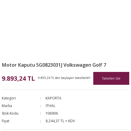
Motor Kaputu 5G0823031J Volkswagen Golf 7
9.893,24 TL
9.893,24 TL den başlayan taksitlerle!!
Taksitleri Gör
Kategori
KAPORTA
Marka
İTHAL
Stok Kodu
Y06906
Fiyat
8.244,37 TL + KDV