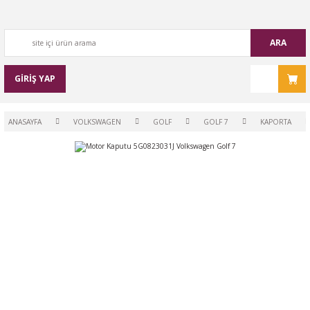
ARA
GİRİŞ YAP
ANASAYFA
VOLKSWAGEN
GOLF
GOLF 7
KAPORTA