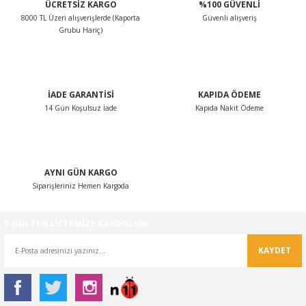
ÜCRETSİZ KARGO
%100 GÜVENLİ
Ürün açıklamasında eksik bilgiler bulunuyor.
8000 TL Üzeri alışverişlerde (Kaporta
Güvenli alışveriş
Ürün bilgilerinde hatalar bulunuyor.
Grubu Hariç)
Ürün fiyatı diğer sitelerden daha pahalı.
Bu ürüne benzer farklı alternatifler olmalı.
İADE GARANTİSİ
KAPIDA ÖDEME
14 Gün Koşulsuz İade
Kapıda Nakit Ödeme
Gönder
AYNI GÜN KARGO
Siparişleriniz Hemen Kargoda
E-BÜLTEN LİSTEMİZE KAYDOLUN
KAYDET