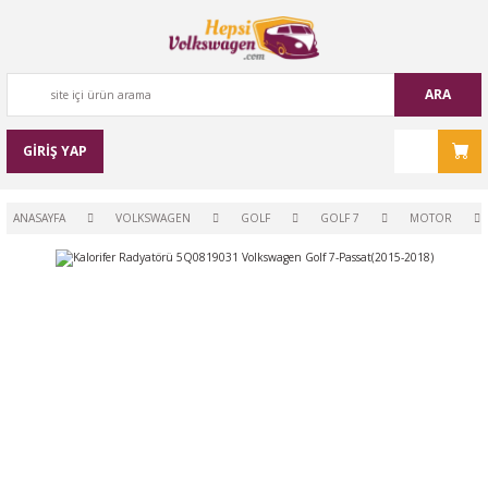
ARA
GİRİŞ YAP
ANASAYFA
VOLKSWAGEN
GOLF
GOLF 7
MOTOR