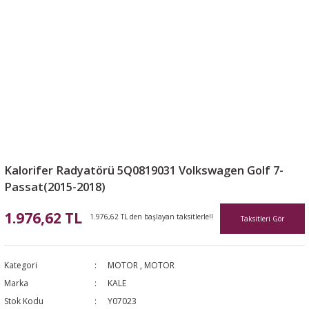
Kalorifer Radyatörü 5Q0819031 Volkswagen Golf 7-
Passat(2015-2018)
1.976,62 TL
1.976,62 TL den başlayan taksitlerle!!
Taksitleri Gör
Kategori
MOTOR
,
MOTOR
Marka
KALE
Stok Kodu
Y07023