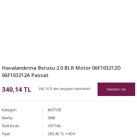
Havalandırma Borusu 2.0 BLR Motor 06F103212D
06F103212A Passat
340,14 TL
340,14 TL den başlayan taksitlerle!!
Taksitleri Gör
Kategori
MOTOR
Marka
SWB
Stok Kodu
Y07166
Fiyat
283,45 TL + KDV