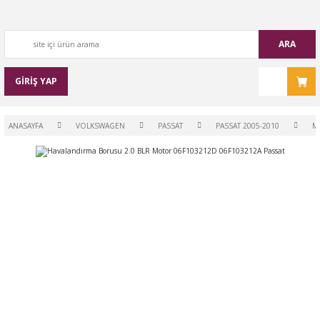
ARA
GİRİŞ YAP
ANASAYFA
VOLKSWAGEN
PASSAT
PASSAT 2005-2010
M