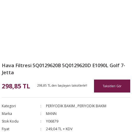
Hava Filtresi 5Q0129620B 5Q0129620D E1090L Golf 7-
Jetta
298,85 TL
298,85 TL den başlayan taksitlerle!!
Taksitleri Gör
Kategori
PERİYODİK BAKIM
,
PERİYODİK BAKIM
Marka
MANN
Stok Kodu
Y06879
Fiyat
249,04 TL + KDV