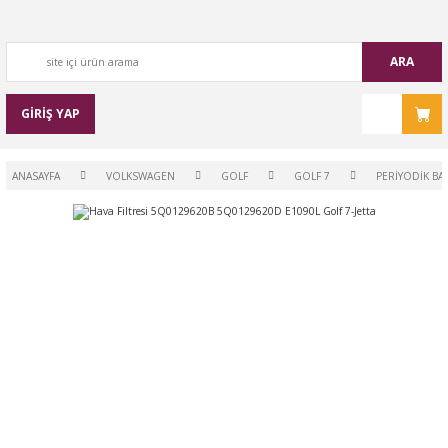
ARA
GİRİŞ YAP
ANASAYFA
VOLKSWAGEN
GOLF
GOLF 7
PERİYODİK BA