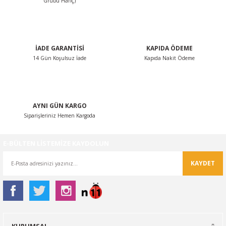
Grubu Hariç)
Ürün fiyatı diğer sitelerden daha pahalı.
Bu ürüne benzer farklı alternatifler olmalı.
İADE GARANTİSİ
KAPIDA ÖDEME
14 Gün Koşulsuz İade
Kapıda Nakit Ödeme
Gönder
AYNI GÜN KARGO
Siparişleriniz Hemen Kargoda
E-BÜLTEN LİSTEMİZE KAYDOLUN
KAYDET