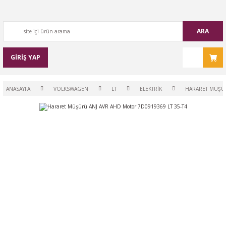
ARA
GİRİŞ YAP
ANASAYFA
VOLKSWAGEN
LT
ELEKTRİK
HARARET MÜŞÜR