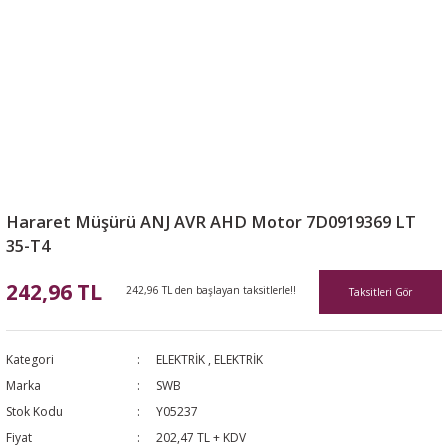
Hararet Müşürü ANJ AVR AHD Motor 7D0919369 LT
35-T4
242,96 TL
242,96 TL den başlayan taksitlerle!!
Taksitleri Gör
Kategori
ELEKTRİK
,
ELEKTRİK
Marka
SWB
Stok Kodu
Y05237
Fiyat
202,47 TL + KDV