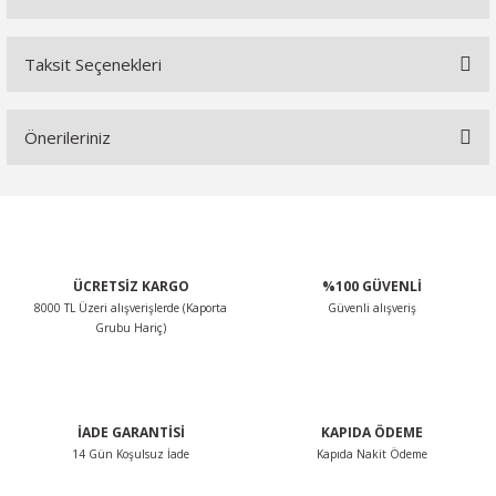
Taksit Seçenekleri
Bu ürüne ilk yorumu siz yapın!
Önerileriniz
Yorum Yaz
Bu ürünün fiyat bilgisi, resim, ürün açıklamalarında ve diğer
konularda yetersiz gördüğünüz noktaları öneri formunu
kullanarak tarafımıza iletebilirsiniz.
Görüş ve önerileriniz için teşekkür ederiz.
ÜCRETSİZ KARGO
%100 GÜVENLİ
8000 TL Üzeri alışverişlerde (Kaporta
Güvenli alışveriş
Ürün resmi kalitesiz, bozuk veya görüntülenemiyor.
Grubu Hariç)
Ürün açıklamasında eksik bilgiler bulunuyor.
Ürün bilgilerinde hatalar bulunuyor.
Ürün fiyatı diğer sitelerden daha pahalı.
İADE GARANTİSİ
KAPIDA ÖDEME
Bu ürüne benzer farklı alternatifler olmalı.
14 Gün Koşulsuz İade
Kapıda Nakit Ödeme