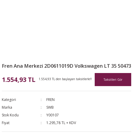
Fren Ana Merkezi 2D0611019D Volkswagen LT 35 50473
1.554,93 TL
1.554,93 TL den başlayan taksitlerle!!
Taksitleri Gör
Kategori
FREN
Marka
SWB
Stok Kodu
Y00107
Fiyat
1.295,78 TL + KDV