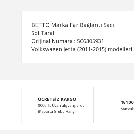
BETTO Marka Far Bağlantı Sacı
Sol Taraf
Orijinal Numara : 5C6805931
Volkswagen Jetta (2011-2015) modelleri 
Bu ürünün fiyat bilgisi, resim, ürün açıklamalarında ve d
Görüş ve önerileriniz için teşekkür ederiz.
Ürün resmi kalitesiz, bozuk veya görüntülenemiyor.
ÜCRETSİZ KARGO
%100
Ürün açıklamasında eksik bilgiler bulunuyor.
8000 TL Üzeri alışverişlerde
Güvenli 
(Kaporta Grubu Hariç)
Ürün bilgilerinde hatalar bulunuyor.
Ürün fiyatı diğer sitelerden daha pahalı.
Bu ürüne benzer farklı alternatifler olmalı.