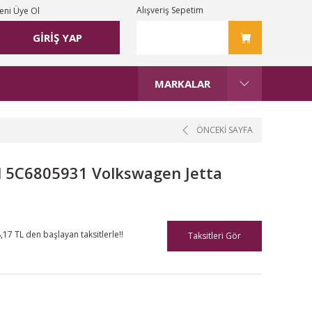
Alışveriş Sepetim
eni Üye Ol
GİRİŞ YAP
MARKALAR
ÖNCEKİ SAYFA
ol 5C6805931 Volkswagen Jetta
,17 TL den başlayan taksitlerle!!
Taksitleri Gör