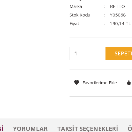
Marka
BETTO
Stok Kodu
Y05068
Fiyat
190,14 TL
SEPET
I
YORUMLAR
TAKSIT SEÇENEKLERI
Ö