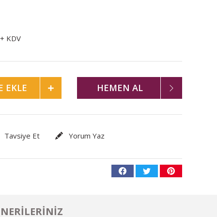
 + KDV
E EKLE
HEMEN AL
Tavsiye Et
Yorum Yaz
NERILERINIZ