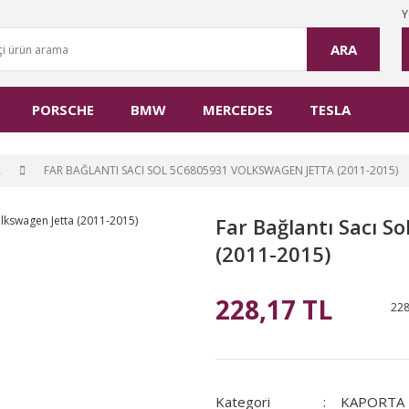
Y
ARA
PORSCHE
BMW
MERCEDES
TESLA
A
FAR BAĞLANTI SACI SOL 5C6805931 VOLKSWAGEN JETTA (2011-2015)
Far Bağlantı Sacı S
(2011-2015)
228,17 TL
228
Kategori
KAPORTA