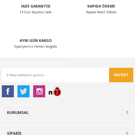
İADE GARANTİSİ
KAPIDA ÖDEME
Bu ürüne benzer farklı alternatifler olmalı.
14 Gün Koşulsuz İade
Kapıda Nakit Ödeme
AYNI GÜN KARGO
Siparişleriniz Hemen Kargoda
Gönder
E-BÜLTEN LİSTEMİZE KAYDOLUN
KAYDET
KURUMSAL
SİPARİŞ