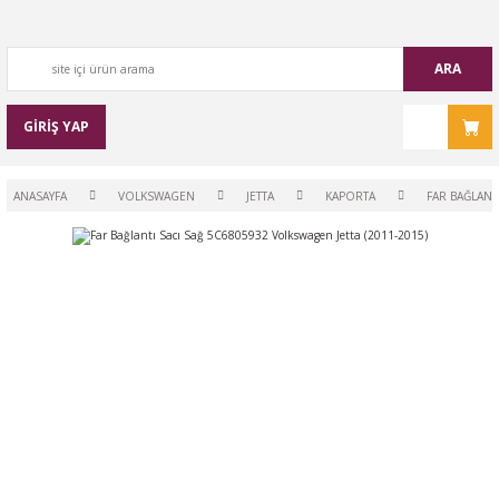
ARA
GİRİŞ YAP
ANASAYFA
VOLKSWAGEN
JETTA
KAPORTA
FAR BAĞLANT