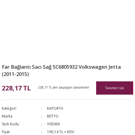
Far Bağlantı Sacı Sağ 5C6805932 Volkswagen Jetta
(2011-2015)
228,17 TL
228,17 TL den başlayan taksitlerle!!
Taksitleri Gör
Kategori
KAPORTA
Marka
BETTO
Stok Kodu
Y05069
Fiyat
190,14 TL + KDV