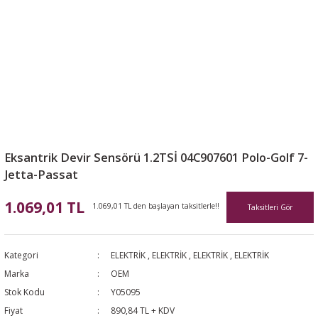
Eksantrik Devir Sensörü 1.2TSİ 04C907601 Polo-Golf 7-
Jetta-Passat
1.069,01 TL
1.069,01 TL den başlayan taksitlerle!!
Taksitleri Gör
Kategori
ELEKTRİK
,
ELEKTRİK
,
ELEKTRİK
,
ELEKTRİK
Marka
OEM
Stok Kodu
Y05095
Fiyat
890,84 TL + KDV