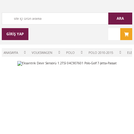
ARA
GİRİŞ YAP
ANASAYFA
VOLKSWAGEN
POLO
POLO 2010-2015
ELEK