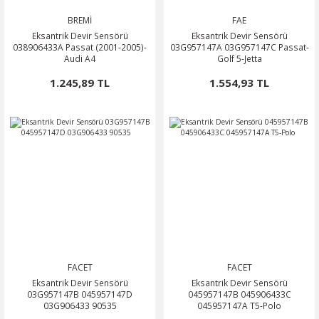
BREMİ
FAE
Eksantrik Devir Sensörü
Eksantrik Devir Sensörü
038906433A Passat (2001-2005)-
03G957147A 03G957147C Passat-
Audi A4
Golf 5-Jetta
1.245,89 TL
1.554,93 TL
FACET
FACET
Eksantrik Devir Sensörü
Eksantrik Devir Sensörü
03G957147B 045957147D
045957147B 045906433C
03G906433 90535
045957147A T5-Polo