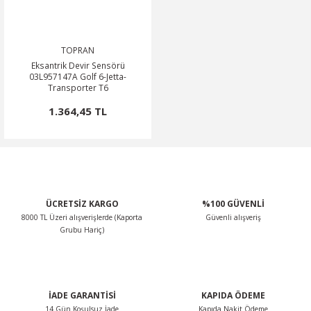
TOPRAN
Eksantrik Devir Sensörü
03L957147A Golf 6-Jetta-
Transporter T6
1.364,45 TL
ÜCRETSİZ KARGO
%100 GÜVENLİ
8000 TL Üzeri alışverişlerde (Kaporta
Güvenli alışveriş
Grubu Hariç)
İADE GARANTİSİ
KAPIDA ÖDEME
14 Gün Koşulsuz İade
Kapıda Nakit Ödeme