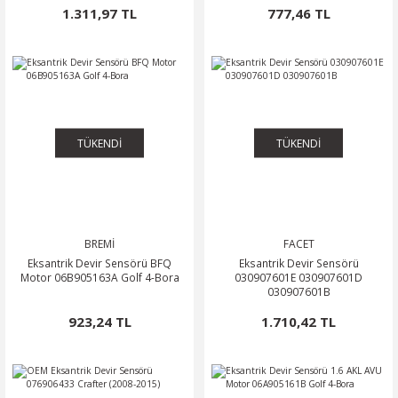
1.311,97 TL
777,46 TL
TÜKENDİ
TÜKENDİ
BREMİ
FACET
Eksantrik Devir Sensörü BFQ
Eksantrik Devir Sensörü
Motor 06B905163A Golf 4-Bora
030907601E 030907601D
030907601B
923,24 TL
1.710,42 TL