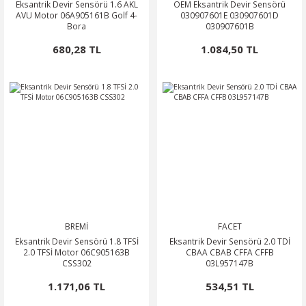
Eksantrik Devir Sensörü 1.6 AKL
OEM Eksantrik Devir Sensörü
AVU Motor 06A905161B Golf 4-
030907601E 030907601D
Bora
030907601B
680,28 TL
1.084,50 TL
BREMİ
FACET
Eksantrik Devir Sensörü 1.8 TFSİ
Eksantrik Devir Sensörü 2.0 TDİ
2.0 TFSİ Motor 06C905163B
CBAA CBAB CFFA CFFB
CSS302
03L957147B
1.171,06 TL
534,51 TL