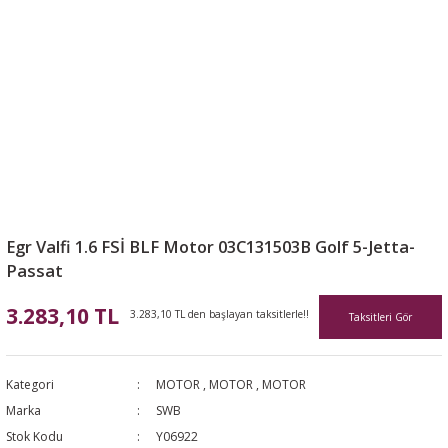
Egr Valfi 1.6 FSİ BLF Motor 03C131503B Golf 5-Jetta-
Passat
3.283,10 TL
3.283,10 TL den başlayan taksitlerle!!
Taksitleri Gör
Kategori
MOTOR
,
MOTOR
,
MOTOR
Marka
SWB
Stok Kodu
Y06922