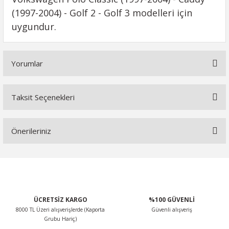
(1997-2004) - Golf 2 - Golf 3 modelleri için
uygundur.
Yorumlar
Taksit Seçenekleri
Bu ürüne ilk yorumu siz yapın!
Önerileriniz
Yorum Yaz
Bu ürünün fiyat bilgisi, resim, ürün açıklamalarında ve diğer
konularda yetersiz gördüğünüz noktaları öneri formunu
kullanarak tarafımıza iletebilirsiniz.
Görüş ve önerileriniz için teşekkür ederiz.
ÜCRETSİZ KARGO
%100 GÜVENLİ
8000 TL Üzeri alışverişlerde (Kaporta
Güvenli alışveriş
Ürün resmi kalitesiz, bozuk veya görüntülenemiyor.
Grubu Hariç)
Ürün açıklamasında eksik bilgiler bulunuyor.