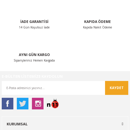
Ürün bilgilerinde hatalar bulunuyor.
Ürün fiyatı diğer sitelerden daha pahalı.
İADE GARANTİSİ
KAPIDA ÖDEME
Bu ürüne benzer farklı alternatifler olmalı.
14 Gün Koşulsuz İade
Kapıda Nakit Ödeme
AYNI GÜN KARGO
Siparişleriniz Hemen Kargoda
Gönder
E-BÜLTEN LİSTEMİZE KAYDOLUN
KAYDET
KURUMSAL