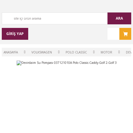
ARA
GİRİŞ YAP
ANASAYFA
VOLKSWAGEN
POLO CLASSİC
MOTOR
DEVI