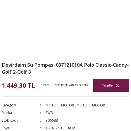
Devirdaim Su Pompası 037121010A Polo Classic-Caddy-
Golf 2-Golf 3
1.449,30 TL
1.449,30 TL den başlayan taksitlerle!!
Taksitleri Gör
Kategori
MOTOR
,
MOTOR
,
MOTOR
,
MOTOR
Marka
SWB
Stok Kodu
Y06688
Fiyat
1.207,75 TL + KDV