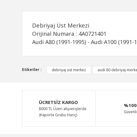
Debriyaj Üst Merkezi
Orijinal Numara : 4A0721401
Audi A80 (1991-1995) - Audi A100 (1991-1
Bu ürünün fiyat bilgisi, resim, ürün açıklamalarında ve d
Etiketler :
debriyaj üst merkez
audi 80 debriyaj merke
Görüş ve önerileriniz için teşekkür ederiz.
Ürün resmi kalitesiz, bozuk veya görüntülenemiyor.
Ürün açıklamasında eksik bilgiler bulunuyor.
ÜCRETSİZ KARGO
%100
Ürün bilgilerinde hatalar bulunuyor.
8000 TL Üzeri alışverişlerde
Güvenli 
(Kaporta Grubu Hariç)
Ürün fiyatı diğer sitelerden daha pahalı.
Bu ürüne benzer farklı alternatifler olmalı.