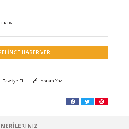
 + KDV
GELINCE HABER VER
Tavsiye Et
Yorum Yaz
NERILERINIZ