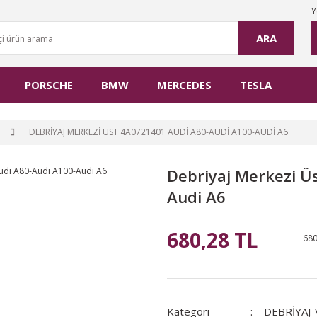
Y
ARA
PORSCHE
BMW
MERCEDES
TESLA
DEBRIYAJ MERKEZI ÜST 4A0721401 AUDI A80-AUDI A100-AUDI A6
Debriyaj Merkezi Ü
Audi A6
680,28 TL
680
Kategori
DEBRİYAJ