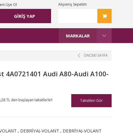
Alışveriş Sepetim
eni Üye Ol
GİRİŞ YAP
MARKALAR
ÖNCEKİ SAYFA
st 4A0721401 Audi A80-Audi A100-
,28 TL den başlayan taksitlerle!!
Taksitleri Gör
-VOLANT
,
DEBRİYAJ-VOLANT
,
DEBRİYAJ-VOLANT