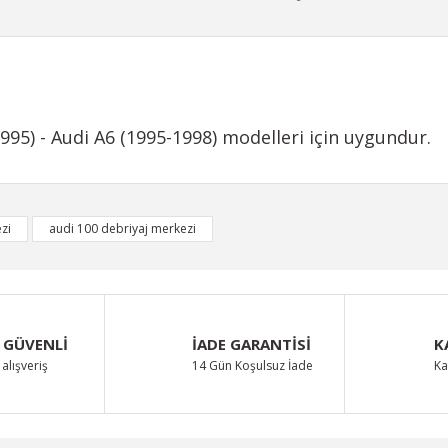
995) - Audi A6 (1995-1998) modelleri için uygundur.
iğer konularda yetersiz gördüğünüz noktaları öneri formunu kullanarak taraf
zi
audi 100 debriyaj merkezi
Bu ürüne ilk yorumu siz yapın!
Yorum Yaz
 GÜVENLİ
İADE GARANTİSİ
K
alışveriş
14 Gün Koşulsuz İade
Ka