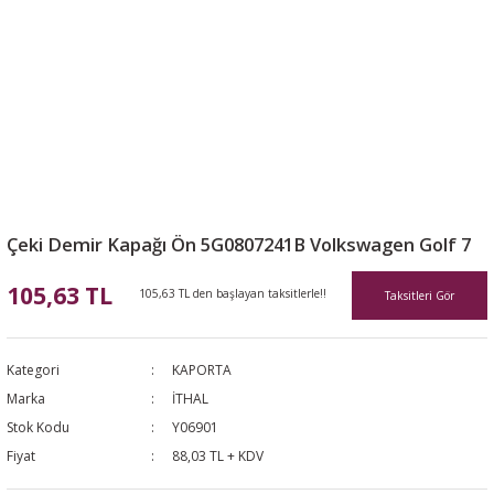
Çeki Demir Kapağı Ön 5G0807241B Volkswagen Golf 7
105,63 TL
105,63 TL den başlayan taksitlerle!!
Taksitleri Gör
Kategori
KAPORTA
Marka
İTHAL
Stok Kodu
Y06901
Fiyat
88,03 TL + KDV