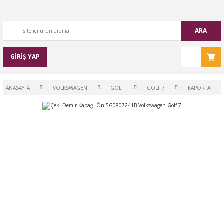
ARA
GİRİŞ YAP
ANASAYFA
VOLKSWAGEN
GOLF
GOLF 7
KAPORTA