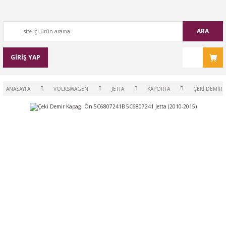
ARA
GİRİŞ YAP
ANASAYFA
VOLKSWAGEN
JETTA
KAPORTA
ÇEKI DEMIR 