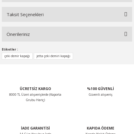
Taksit Seçenekleri
Bu ürüne ilk yorumu siz yapın!
Önerileriniz
Yorum Yaz
Bu ürünün fiyat bilgisi, resim, ürün açıklamalarında ve diğer
Etiketler :
konularda yetersiz gördüğünüz noktaları öneri formunu
çeki demir kapağı
jetta çeki demiri kapağı
kullanarak tarafımıza iletebilirsiniz.
Görüş ve önerileriniz için teşekkür ederiz.
Ürün resmi kalitesiz, bozuk veya görüntülenemiyor.
ÜCRETSİZ KARGO
%100 GÜVENLİ
Ürün açıklamasında eksik bilgiler bulunuyor.
8000 TL Üzeri alışverişlerde (Kaporta
Güvenli alışveriş
Ürün bilgilerinde hatalar bulunuyor.
Grubu Hariç)
Ürün fiyatı diğer sitelerden daha pahalı.
Bu ürüne benzer farklı alternatifler olmalı.
İADE GARANTİSİ
KAPIDA ÖDEME