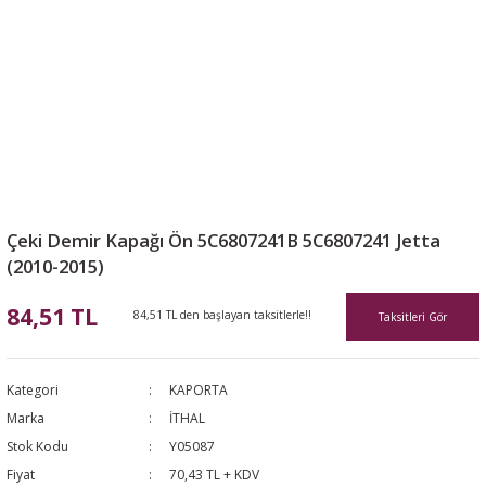
Çeki Demir Kapağı Ön 5C6807241B 5C6807241 Jetta
(2010-2015)
84,51 TL
84,51 TL den başlayan taksitlerle!!
Taksitleri Gör
Kategori
KAPORTA
Marka
İTHAL
Stok Kodu
Y05087
Fiyat
70,43 TL + KDV