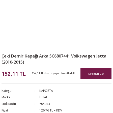
Çeki Demir Kapağı Arka 5C6807441 Volkswagen Jetta
(2010-2015)
152,11 TL
152,11 TL den başlayan taksitlerle!!
Taksitleri Gör
Kategori
KAPORTA
Marka
İTHAL
Stok Kodu
Y05043
Fiyat
126,76 TL + KDV