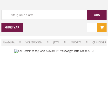
ARA
GİRİŞ YAP
ANASAYFA
VOLKSWAGEN
JETTA
KAPORTA
ÇEKI DEMIR 