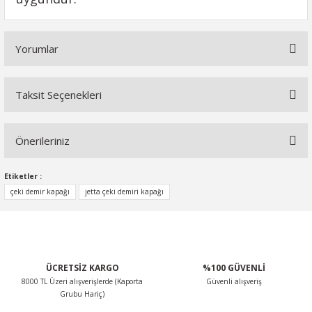
Yorumlar
Taksit Seçenekleri
Bu ürüne ilk yorumu siz yapın!
Önerileriniz
Yorum Yaz
Bu ürünün fiyat bilgisi, resim, ürün açıklamalarında ve diğer
Etiketler :
konularda yetersiz gördüğünüz noktaları öneri formunu
çeki demir kapağı
jetta çeki demiri kapağı
kullanarak tarafımıza iletebilirsiniz.
Görüş ve önerileriniz için teşekkür ederiz.
Ürün resmi kalitesiz, bozuk veya görüntülenemiyor.
ÜCRETSİZ KARGO
%100 GÜVENLİ
Ürün açıklamasında eksik bilgiler bulunuyor.
8000 TL Üzeri alışverişlerde (Kaporta
Güvenli alışveriş
Ürün bilgilerinde hatalar bulunuyor.
Grubu Hariç)
Ürün fiyatı diğer sitelerden daha pahalı.