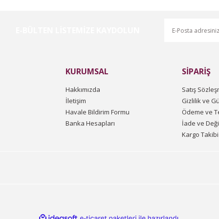
E-BÜLTEN LİSTEMİZE KAYDOLUN
Gönder
KURUMSAL
SİPARİŞ
Hakkımızda
Satış Sözleş
İletişim
Gizlilik ve G
Havale Bildirim Formu
Ödeme ve Te
Banka Hesapları
İade ve Değ
Kargo Takibi
ile
ideasoft
e-