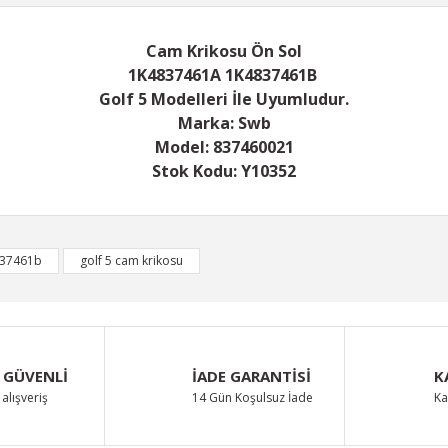
Cam Krikosu Ön Sol
1K4837461A 1K4837461B
Golf 5 Modelleri İle Uyumludur.
Marka: Swb
Model: 837460021
Stok Kodu: Y10352
iğer konularda yetersiz gördüğünüz noktaları öneri formunu kullanarak taraf
37461b
golf 5 cam krikosu
Bu ürüne ilk yorumu siz yapın!
Yorum Yaz
 GÜVENLİ
İADE GARANTİSİ
K
alışveriş
14 Gün Koşulsuz İade
Ka