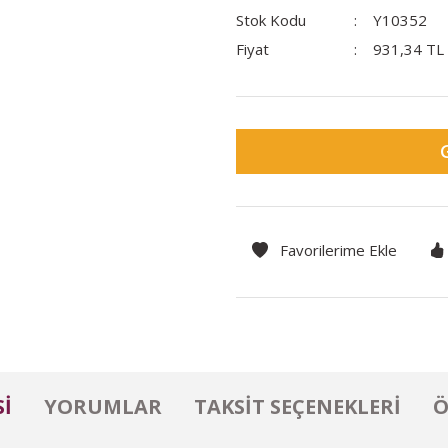
Stok Kodu
Y10352
Fiyat
931,34 TL
I
YORUMLAR
TAKSIT SEÇENEKLERI
Ö