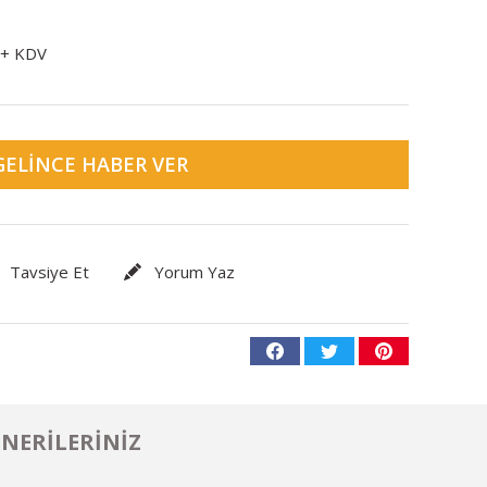
 + KDV
GELINCE HABER VER
Tavsiye Et
Yorum Yaz
NERILERINIZ