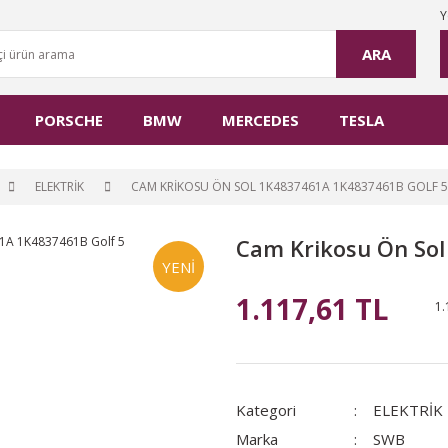
Y
ARA
PORSCHE
BMW
MERCEDES
TESLA
ELEKTRİK
CAM KRIKOSU ÖN SOL 1K4837461A 1K4837461B GOLF 5
Cam Krikosu Ön So
YENİ
1.117,61 TL
1.
Kategori
ELEKTRİK
Marka
SWB