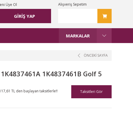
Alışveriş Sepetim
eni Üye Ol
GİRİŞ YAP
MARKALAR
ÖNCEKİ SAYFA
l 1K4837461A 1K4837461B Golf 5
117,61 TL den başlayan taksitlerle!!
Taksitleri Gör