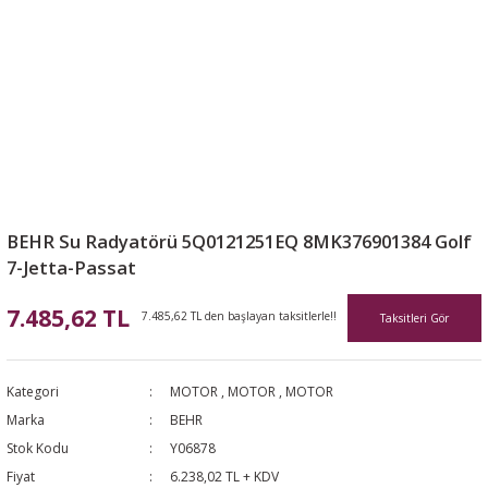
BEHR Su Radyatörü 5Q0121251EQ 8MK376901384 Golf
7-Jetta-Passat
7.485,62 TL
7.485,62 TL den başlayan taksitlerle!!
Taksitleri Gör
Kategori
MOTOR
,
MOTOR
,
MOTOR
Marka
BEHR
Stok Kodu
Y06878
Fiyat
6.238,02 TL + KDV