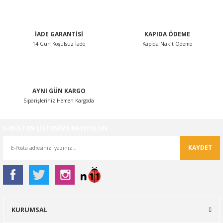
Bu ürüne benzer farklı alternatifler olmalı.
İADE GARANTİSİ
KAPIDA ÖDEME
14 Gün Koşulsuz İade
Kapıda Nakit Ödeme
Gönder
AYNI GÜN KARGO
Siparişleriniz Hemen Kargoda
E-BÜLTEN LİSTEMİZE KAYDOLUN
KAYDET
KURUMSAL