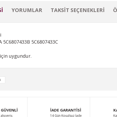
I
YORUMLAR
TAKSIT SEÇENEKLERI
Ö
i
3A 5C6807433B 5C6807433C
için uygundur.
iğer konularda yetersiz gördüğünüz noktaları öneri formunu kullanarak taraf
i
Bu ürüne ilk yorumu siz yapın!
Yorum Yaz
 GÜVENLİ
İADE GARANTİSİ
K
alışveriş
14 Gün Koşulsuz İade
Ka