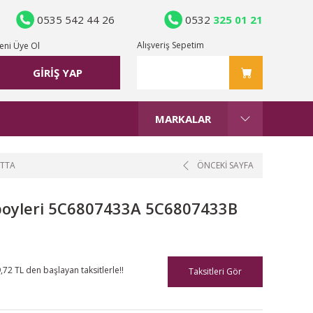
0535 542 44 26
0532
325 01 21
Alışveriş Sepetim
eni Üye Ol
GİRİŞ YAP
MARKALAR
ETTA
ÖNCEKİ SAYFA
poyleri 5C6807433A 5C6807433B
,72 TL den başlayan taksitlerle!!
Taksitleri Gör