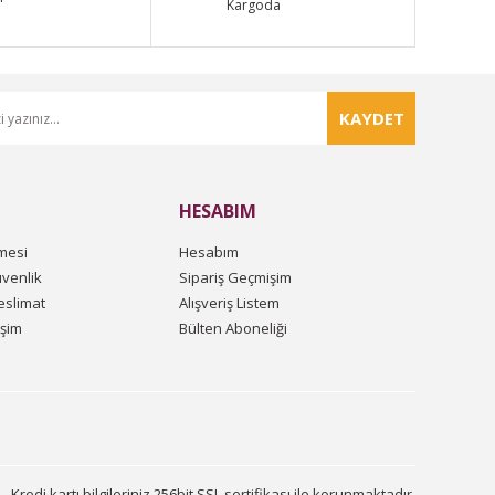
Kargoda
KAYDET
HESABIM
mesi
Hesabım
üvenlik
Sipariş Geçmişim
slimat
Alışveriş Listem
işim
Bülten Aboneliği
Kredi kartı bilgileriniz 256bit SSL sertifikası ile korunmaktadır.