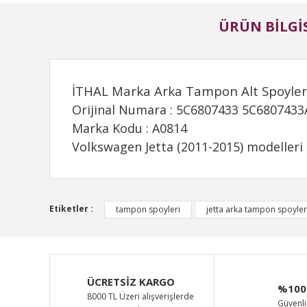
ÜRÜN BILGIS
İTHAL Marka Arka Tampon Alt Spoyler
Orijinal Numara : 5C6807433 5C680743
Marka Kodu : A0814
Volkswagen Jetta (2011-2015) modelleri 
Bu ürünün fiyat bilgisi, resim, ürün açıklamalarında ve d
Etiketler :
tampon spoyleri
jetta arka tampon spoyler
Görüş ve önerileriniz için teşekkür ederiz.
Ürün resmi kalitesiz, bozuk veya görüntülenemiyor.
Ürün açıklamasında eksik bilgiler bulunuyor.
ÜCRETSİZ KARGO
%100
Ürün bilgilerinde hatalar bulunuyor.
8000 TL Üzeri alışverişlerde
Güvenli 