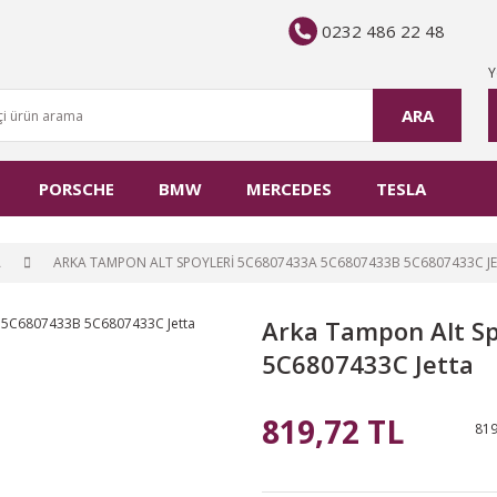
0232 486 22 48
Y
ARA
PORSCHE
BMW
MERCEDES
TESLA
A
ARKA TAMPON ALT SPOYLERI 5C6807433A 5C6807433B 5C6807433C J
Arka Tampon Alt S
5C6807433C Jetta
819,72 TL
819