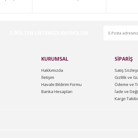
E-BÜLTEN LİSTEMİZE KAYDOLUN
Gönder
KURUMSAL
SİPARİŞ
Hakkımızda
Satış Sözleş
İletişim
Gizlilik ve G
Havale Bildirim Formu
Ödeme ve Te
Banka Hesapları
İade ve Değ
Kargo Takibi