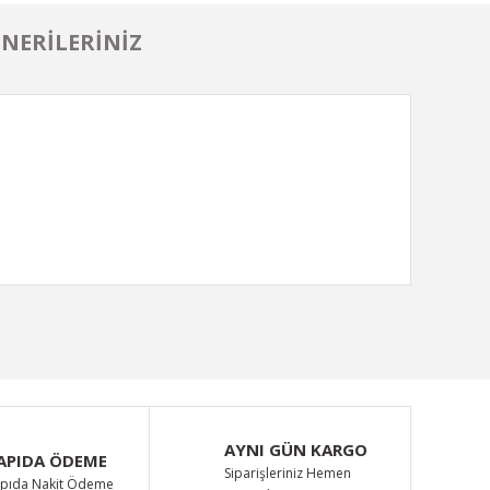
NERILERINIZ
ımıza iletebilirsiniz.
AYNI GÜN KARGO
APIDA ÖDEME
Siparişleriniz Hemen
pıda Nakit Ödeme