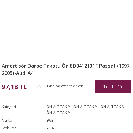
Amortisör Darbe Takozu Ön 8D0412131F Passat (1997-
2005)-Audi A4
97,18 TL
97,18 TL den başlayan taksitlerle!!
Taksitleri Gör
Kategori
ÖN-ALT TAKIM
,
ÖN-ALT TAKIM
,
ÖN-ALT TAKIM
,
ÖN-ALT TAKIM
Marka
SWB
Stok Kodu
Y00277