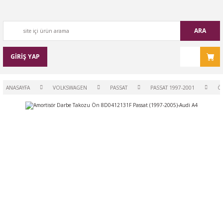
ARA
GİRİŞ YAP
ANASAYFA
VOLKSWAGEN
PASSAT
PASSAT 1997-2001
Ö