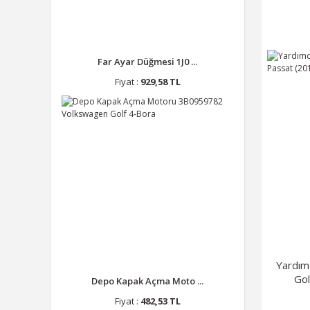
Far Ayar Düğmesi 1J0 ...
Fiyat :
929,58 TL
Yardım
Gol
Depo Kapak Açma Moto ...
Fiyat :
482,53 TL