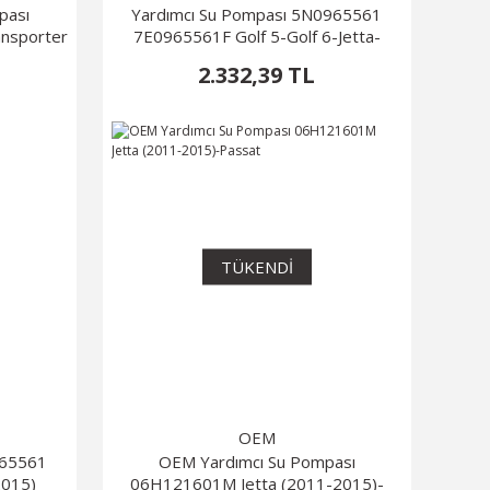
pası
Yardımcı Su Pompası 5N0965561
nsporter
7E0965561F Golf 5-Golf 6-Jetta-
Passat
2.332,39 TL
TÜKENDİ
OEM
965561
OEM Yardımcı Su Pompası
2015)
06H121601M Jetta (2011-2015)-