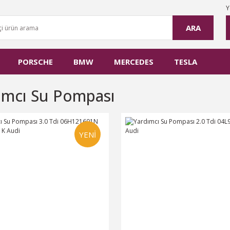
Y
ARA
PORSCHE
BMW
MERCEDES
TESLA
ımcı Su Pompası
YENİ