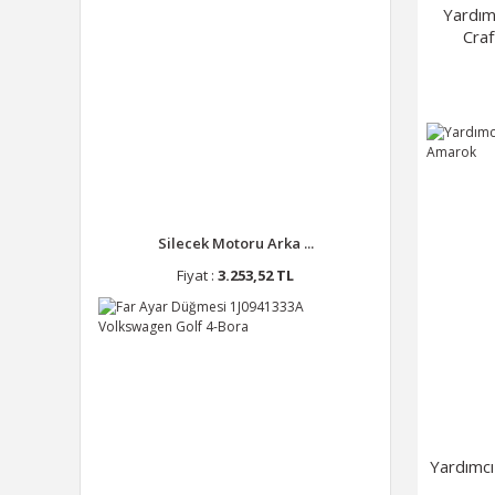
Yardı
Cra
Silecek Motoru Arka ...
Fiyat :
3.253,52 TL
Yardımc