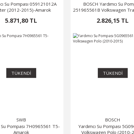
mcı Su Pompası 059121012A
BOSCH Yardımcı Su Pom
fter (2012-2015)-Amarok
251965561B Volkswagen Tra
T4
5.871,80 TL
2.826,15 TL
TÜKENDİ
TÜKENDİ
SWB
BOSCH
ı Su Pompası 7H0965561 T5-
Yardımcı Su Pompası 5G0
Amarok
Volkswagen Polo (2010-