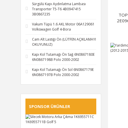
Sürgülü Kapı Aydınlatma Lambası
Transporter T5-T6 4B0947415
3B0867235
TOPR
2E09
Vakum Tüpü 1.6 AKL Motor 06A129061
Volkswagen Golf 4-Bora
Cam Alt Lastiği Ön (LÜTFEN AÇIKLAMAYI
OKUYUNUZ)
Kapı Kol Tutamağı Ön Sağ 6N0867180E
6N0867198B Polo 2000-2002
Kapı Kol Tutamağı Ön Sol 6N0867179E
6N0867197B Polo 2000-2002
SPONSOR ÜRÜNLER