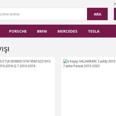
Y
ARA
PORSCHE
BMW
MERCEDES
TESLA
ışı