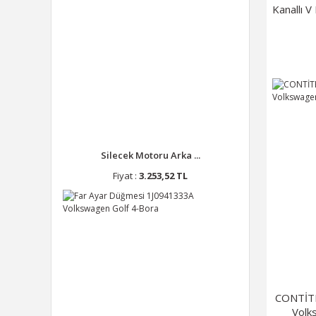
Kanallı 
Silecek Motoru Arka ...
Fiyat :
3.253,52 TL
CONTİTE
Volk