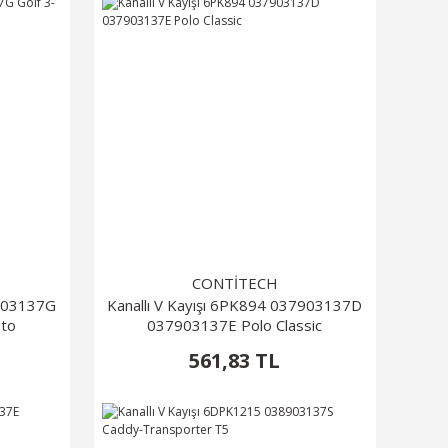
CONTİTECH
7903137G
Kanallı V Kayışı 6PK894 037903137D
nto
037903137E Polo Classic
561,83 TL