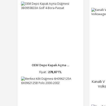
OEM Depo Kapak Açma ...
Fiyat :
278,87 TL
Kanallı 
Volk