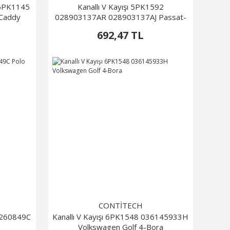
 6PK1145
Kanallı V Kayışı 5PK1592
-Caddy
028903137AR 028903137AJ Passat-
Audi A4
692,47 TL
CONTİTECH
37260849C
Kanallı V Kayışı 6PK1548 036145933H
Volkswagen Golf 4-Bora