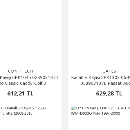
CONTİTECH
GATES
V Kayışı 6PK1045 028903137T
Kanallı V Kayışı 5PK1303 0
lo Classic-Caddy-Golf 3
058903137E Passat-Aud
612,21 TL
629,28 TL