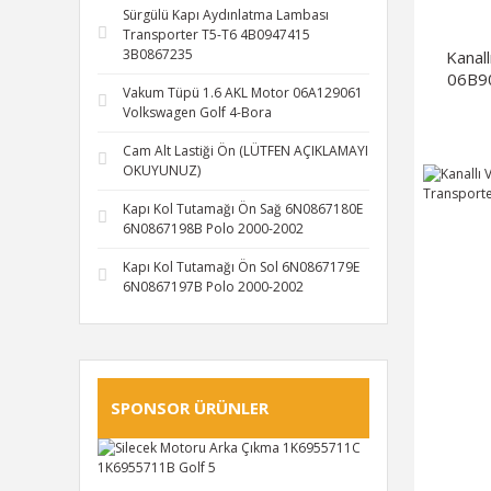
Sürgülü Kapı Aydınlatma Lambası
Transporter T5-T6 4B0947415
3B0867235
Kanal
06B9
Vakum Tüpü 1.6 AKL Motor 06A129061
Volkswagen Golf 4-Bora
Cam Alt Lastiği Ön (LÜTFEN AÇIKLAMAYI
OKUYUNUZ)
Kapı Kol Tutamağı Ön Sağ 6N0867180E
6N0867198B Polo 2000-2002
Kapı Kol Tutamağı Ön Sol 6N0867179E
6N0867197B Polo 2000-2002
SPONSOR ÜRÜNLER