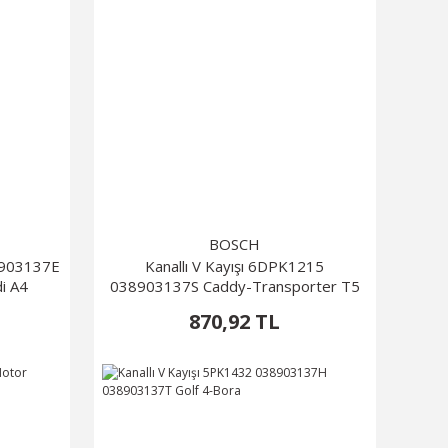
BOSCH
6B903137E
Kanallı V Kayışı 6DPK1215
i A4
038903137S Caddy-Transporter T5
870,92 TL