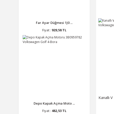
Far Ayar Düğmesi 1J0 ...
Fiyat :
929,58 TL
Kanallı 
Depo Kapak Açma Moto ...
Fiyat :
482,53 TL