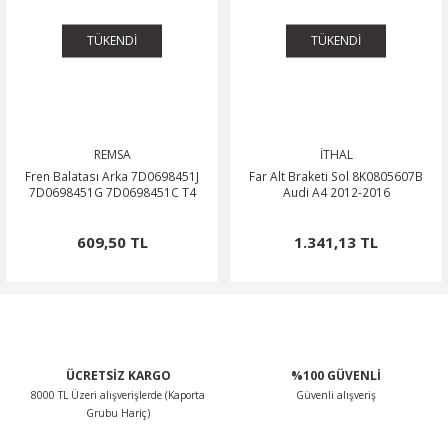
TÜKENDİ
TÜKENDİ
REMSA
İTHAL
Fren Balatası Arka 7D0698451J
Far Alt Braketi Sol 8K0805607B
7D0698451G 7D0698451C T4
Audi A4 2012-2016
609,50 TL
1.341,13 TL
ÜCRETSİZ KARGO
%100 GÜVENLİ
8000 TL Üzeri alışverişlerde (Kaporta
Güvenli alışveriş
Grubu Hariç)