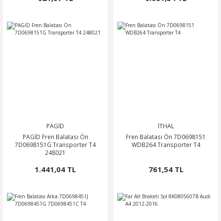
NTO
PASSAT CC
KAPLUMBAĞA
OC
RTEON
PAGİD
İTHAL
PAGİD Fren Balatası Ön
Fren Balatası Ön 7D0698151
GO
7D0698151G Transporter T4
WDB264 Transporter T4
248021
PHAETON
1.441,04 TL
761,54 TL
CROS