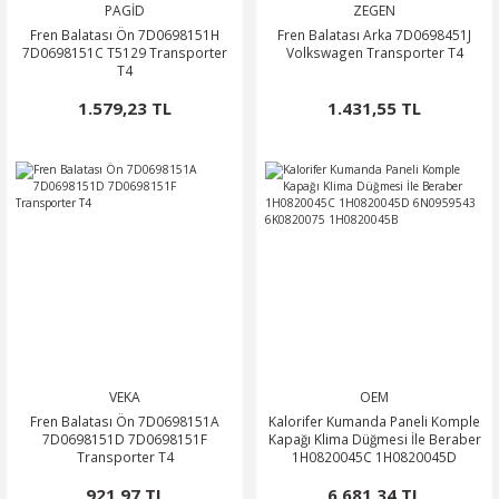
PAGİD
ZEGEN
0
OSA
SSAT
OTOR
ROOMSTER
Fren Balatası Ön 7D0698151H
Fren Balatası Arka 7D0698451J
7D0698151C T5129 Transporter
Volkswagen Transporter T4
T4
O
O
PERB
ÖN-ALT TAKIM
1.579,23 TL
1.431,55 TL
POLO CLASSİC
ARKA-ALT TAKIM
TERRA MARBELLA
ROQ
SCİROCCO
ŞANZIMAN-VİTES
MA
HARAN
ODİAQ
GUAN
PERİYODİK BAKIM
RBAG
TOUAREG
VEKA
OEM
Fren Balatası Ön 7D0698151A
Kalorifer Kumanda Paneli Komple
OURAN
7D0698151D 7D0698151F
Kapağı Klima Düğmesi İle Beraber
Transporter T4
1H0820045C 1H0820045D
6N0959543 6K0820075
TRANSPORTER
921,97 TL
6.681,34 TL
1H0820045B