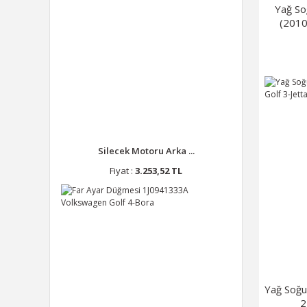
Yağ S
(2010
Silecek Motoru Arka ...
Fiyat :
3.253,52 TL
Yağ Soğu
2