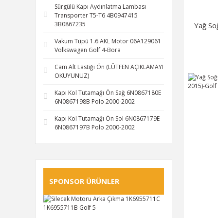
Sürgülü Kapı Aydınlatma Lambası
Transporter T5-T6 4B0947415
3B0867235
Yağ So
Vakum Tüpü 1.6 AKL Motor 06A129061
Volkswagen Golf 4-Bora
Cam Alt Lastiği Ön (LÜTFEN AÇIKLAMAYI
OKUYUNUZ)
Kapı Kol Tutamağı Ön Sağ 6N0867180E
6N0867198B Polo 2000-2002
Kapı Kol Tutamağı Ön Sol 6N0867179E
6N0867197B Polo 2000-2002
SPONSOR ÜRÜNLER