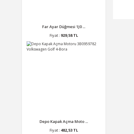
Far Ayar Düğmesi 1J0 ...
Fiyat :
929,58 TL
Depo Kapak Açma Moto ...
Fiyat :
482,53 TL