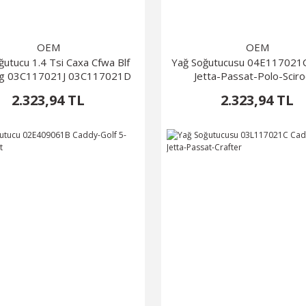
OEM
OEM
ğutucu 1.4 Tsi Caxa Cfwa Blf
Yağ Soğutucusu 04E117021C
lg 03C117021J 03C117021D
Jetta-Passat-Polo-Scir
2.323,94 TL
2.323,94 TL