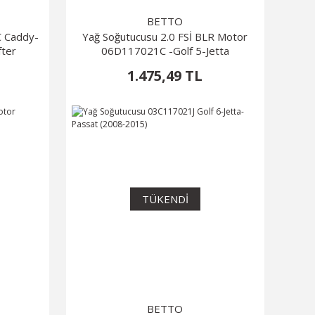
BETTO
C Caddy-
Yağ Soğutucusu 2.0 FSİ BLR Motor
fter
06D117021C -Golf 5-Jetta
1.475,49 TL
TÜKENDİ
BETTO