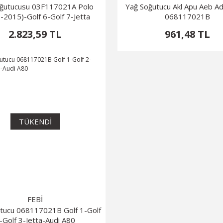
oğutucusu 03F117021A Polo
Yağ Soğutucu Akl Apu Aeb A
-2015)-Golf 6-Golf 7-Jetta
068117021B
2.823,59 TL
961,48 TL
TÜKENDİ
FEBİ
tucu 068117021B Golf 1-Golf
-Golf 3-Jetta-Audi A80