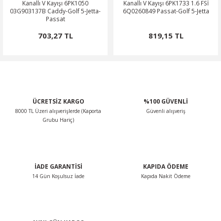
Kanallı V Kayışı 6PK1050
Kanallı V Kayışı 6PK1733 1.6 FSİ
03G903137B Caddy-Golf 5-Jetta-
6Q0260849 Passat-Golf 5-Jetta
Passat
703,27 TL
819,15 TL
ÜCRETSİZ KARGO
%100 GÜVENLİ
8000 TL Üzeri alışverişlerde (Kaporta
Güvenli alışveriş
Grubu Hariç)
İADE GARANTİSİ
KAPIDA ÖDEME
14 Gün Koşulsuz İade
Kapıda Nakit Ödeme