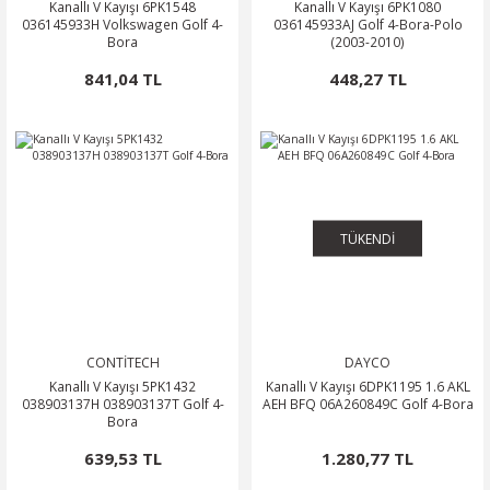
Kanallı V Kayışı 6PK1548
Kanallı V Kayışı 6PK1080
036145933H Volkswagen Golf 4-
036145933AJ Golf 4-Bora-Polo
Bora
(2003-2010)
841,04 TL
448,27 TL
TÜKENDİ
CONTİTECH
DAYCO
Kanallı V Kayışı 5PK1432
Kanallı V Kayışı 6DPK1195 1.6 AKL
038903137H 038903137T Golf 4-
AEH BFQ 06A260849C Golf 4-Bora
Bora
639,53 TL
1.280,77 TL