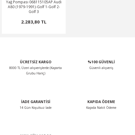
Yağ Pompası 068115105AP Audi
A80 (1979-1991)-Golf 1-Golf 2-
Golf 3
2.283,80 TL
ÜCRETSİZ KARGO
%100 GÜVENLİ
8000 TL Üzeri alışverişlerde (Kaporta
Güvenli alışveriş
Grubu Hariç)
İADE GARANTİSİ
KAPIDA ÖDEME
14 Gün Koşulsuz İade
Kapıda Nakit Ödeme