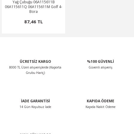
Yağ Çubuğu 06A115611B
06A115611Q 06A115611M Golf 4-
Bora
87,46 TL
ÜCRETSİZ KARGO
%100 GÜVENLİ
8000 TL Üzeri alışverişlerde (Kaporta
Güvenli alışveriş
Grubu Hariç)
İADE GARANTİSİ
KAPIDA ÖDEME
14 Gün Koşulsuz İade
Kapıda Nakit Ödeme