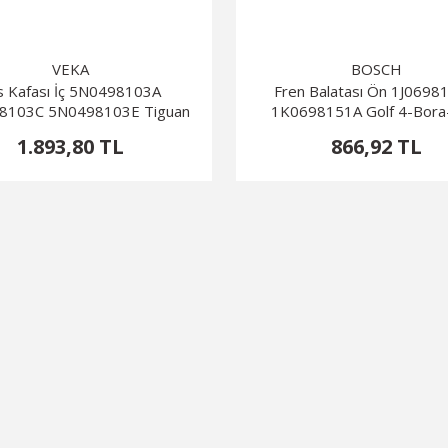
VEKA
BOSCH
s Kafası İç 5N0498103A
Fren Balatası Ön 1J069
8103C 5N0498103E Tiguan
1K0698151A Golf 4-Bora
GDB1386
1.893,80 TL
866,92 TL