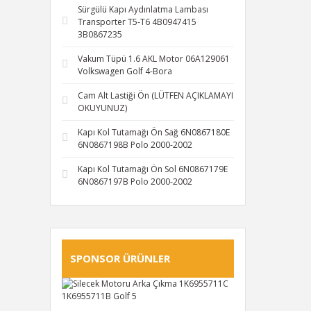
Sürgülü Kapı Aydınlatma Lambası
Transporter T5-T6 4B0947415
3B0867235
Vakum Tüpü 1.6 AKL Motor 06A129061
Volkswagen Golf 4-Bora
Cam Alt Lastiği Ön (LÜTFEN AÇIKLAMAYI
OKUYUNUZ)
Kapı Kol Tutamağı Ön Sağ 6N0867180E
6N0867198B Polo 2000-2002
Kapı Kol Tutamağı Ön Sol 6N0867179E
6N0867197B Polo 2000-2002
SPONSOR ÜRÜNLER