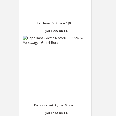
Far Ayar Düğmesi 1J0 ...
Fiyat :
929,58 TL
Depo Kapak Açma Moto ...
Fiyat :
482,53 TL