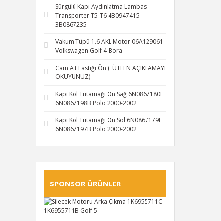
Sürgülü Kapı Aydınlatma Lambası
Transporter T5-T6 4B0947415
3B0867235
Vakum Tüpü 1.6 AKL Motor 06A129061
Volkswagen Golf 4-Bora
Cam Alt Lastiği Ön (LÜTFEN AÇIKLAMAYI
OKUYUNUZ)
Kapı Kol Tutamağı Ön Sağ 6N0867180E
6N0867198B Polo 2000-2002
Kapı Kol Tutamağı Ön Sol 6N0867179E
6N0867197B Polo 2000-2002
SPONSOR ÜRÜNLER