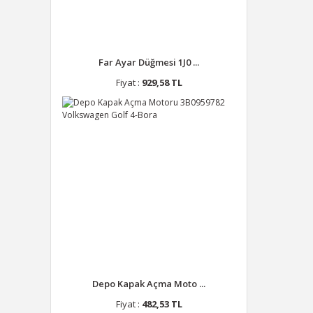
Far Ayar Düğmesi 1J0 ...
Fiyat :
929,58 TL
Depo Kapak Açma Moto ...
Fiyat :
482,53 TL