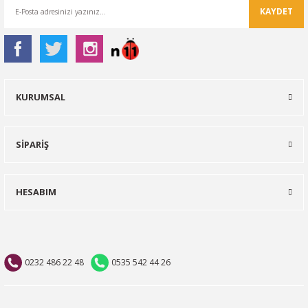
KAYDET
KURUMSAL
SİPARİŞ
HESABIM
0232 486 22 48
0535 542 44 26