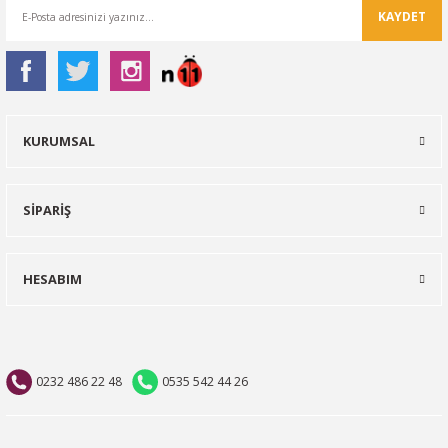
KAYDET
KURUMSAL
SİPARİŞ
HESABIM
0232 486 22 48
0535 542 44 26