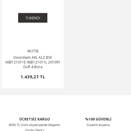
TÜKENDİ
WUTSE
Devirdaim AKL ALZ BSE
06B121011E 06B121011L 201091
Golf 4-Bora
1.439,27 TL
ÜCRETSİZ KARGO
%100 GÜVENLİ
8000 TL Üzeri alışverişlerde (Kaporta
Güvenli alışveriş
Grubu Hariç)