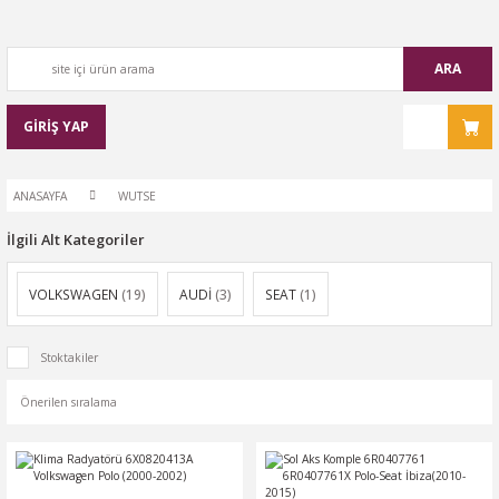
ARA
GİRİŞ YAP
ANASAYFA
WUTSE
İlgili Alt Kategoriler
VOLKSWAGEN
(19)
AUDİ
(3)
SEAT
(1)
Stoktakiler