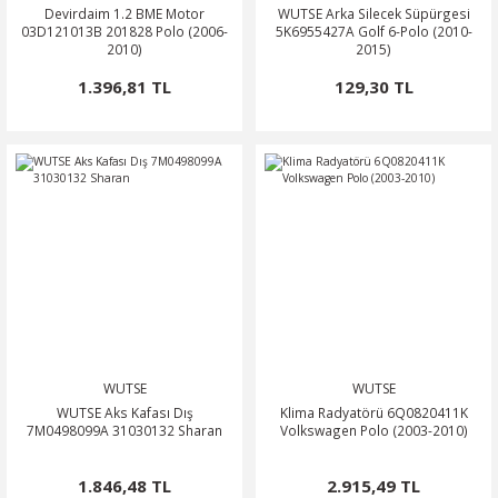
Devirdaim 1.2 BME Motor
WUTSE Arka Silecek Süpürgesi
03D121013B 201828 Polo (2006-
5K6955427A Golf 6-Polo (2010-
2010)
2015)
1.396,81 TL
129,30 TL
WUTSE
WUTSE
WUTSE Aks Kafası Dış
Klima Radyatörü 6Q0820411K
7M0498099A 31030132 Sharan
Volkswagen Polo (2003-2010)
1.846,48 TL
2.915,49 TL