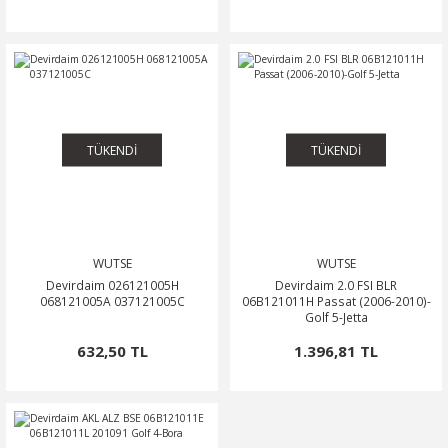
TÜKENDİ
TÜKENDİ
WUTSE
WUTSE
Devirdaim 026121005H
Devirdaim 2.0 FSI BLR
068121005A 037121005C
06B121011H Passat (2006-2010)-
Golf 5-Jetta
632,50 TL
1.396,81 TL