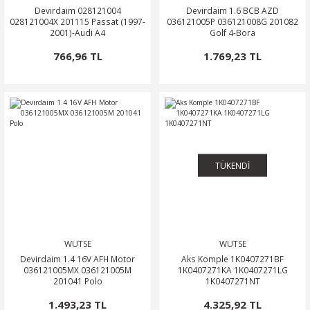
Devirdaim 028121004
Devirdaim 1.6 BCB AZD
028121004X 201115 Passat (1997-
036121005P 036121008G 201082
2001)-Audi A4
Golf 4-Bora
766,96 TL
1.769,23 TL
TÜKENDİ
WUTSE
WUTSE
Devirdaim 1.4 16V AFH Motor
Aks Komple 1K0407271BF
036121005MX 036121005M
1K0407271KA 1K0407271LG
201041 Polo
1K0407271NT
1.493,23 TL
4.325,92 TL