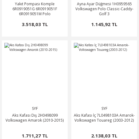
Yakıt Pompası Komple
Ayna Ayar Düğmesi 1H0959565
6R0919051G 6R0919051F
Volkswagen Polo Classic-Caddy-
6R0919051M Polo
Golf 3
3.518,03 TL
1.145,92 TL
SYF
SYF
Aks Kafası Dış 2H0498099
Aks Kafası İç 7L0498103A Amarok-
Volkswagen Amarok (2010-2015)
Volkswagen Touareg (2003-2012)
1.711,27 TL
2.138,03 TL