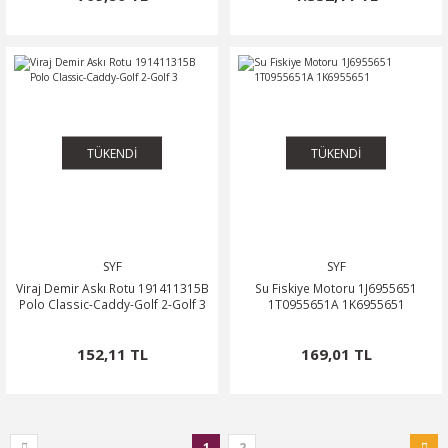
TÜKENDİ
TÜKENDİ
SYF
SYF
Viraj Demir Askı Rotu 191411315B
Su Fiskiye Motoru 1J6955651
Polo Classic-Caddy-Golf 2-Golf 3
1T0955651A 1K6955651
152,11 TL
169,01 TL
1
2