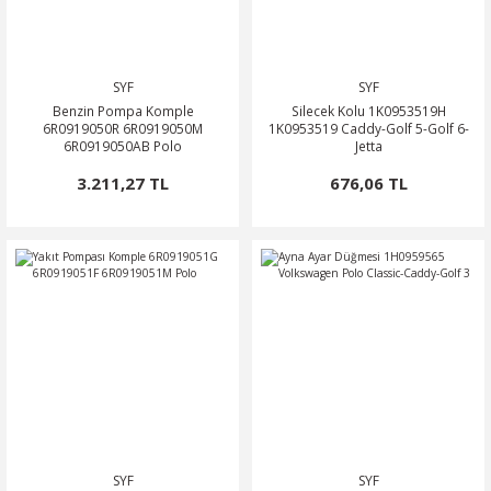
SYF
SYF
Benzin Pompa Komple
Silecek Kolu 1K0953519H
6R0919050R 6R0919050M
1K0953519 Caddy-Golf 5-Golf 6-
6R0919050AB Polo
Jetta
3.211,27 TL
676,06 TL
SYF
SYF