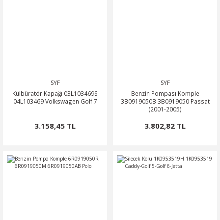
SYF
SYF
Külbüratör Kapağı 03L103469S
Benzin Pompası Komple
04L103469 Volkswagen Golf 7
3B0919050B 3B0919050 Passat
(2001-2005)
3.158,45 TL
3.802,82 TL