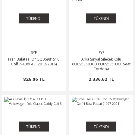
TÜKENDİ
TÜKENDİ
SYF
SYF
Fren Balatası Ön 5Q0698151C
Arka Sinyal Silecek Kolu
Golf 7-Audi A3 (2012-2016)
6Q0953503CD 6Q0953503CF Seat
Cordoba
826,06 TL
2.336,62 TL
TÜKENDİ
TÜKENDİ