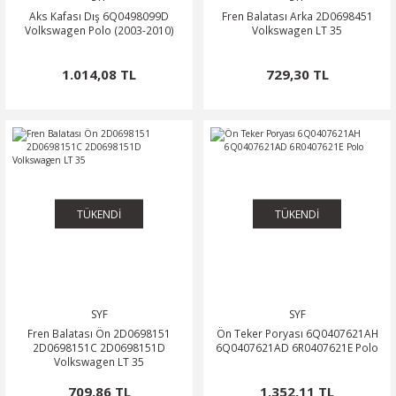
Aks Kafası Dış 6Q0498099D
Fren Balatası Arka 2D0698451
Volkswagen Polo (2003-2010)
Volkswagen LT 35
1.014,08 TL
729,30 TL
TÜKENDİ
TÜKENDİ
SYF
SYF
Fren Balatası Ön 2D0698151
Ön Teker Poryası 6Q0407621AH
2D0698151C 2D0698151D
6Q0407621AD 6R0407621E Polo
Volkswagen LT 35
709,86 TL
1.352,11 TL