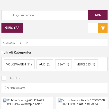
ARA
GİRİŞ YAP
ANASAYFA
SYF
İlgili Alt Kategoriler
VOLKSWAGEN
(31)
AUDİ
(2)
SEAT
(1)
MERCEDES
(1)
Stoktakiler