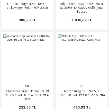
Ön Teker Poryası 6N0407613
Arka Teker Poryası 1K0598611E
Volkswagen Polo (1997-2002)
8V0598611A Caddy-Golf5-Jetta-
Passat
980,28 TL
1.436,62 TL
SYF
SYF
Altenatör Gergi Rulmanı 1.9 TDİ
Motor Kulağı 1K0199855K
AGR ALH AHF 038145276 Golf 4-
1K0199855AD Passat-Golf 5-Jetta
Bora
252,55 TL
485,92 TL