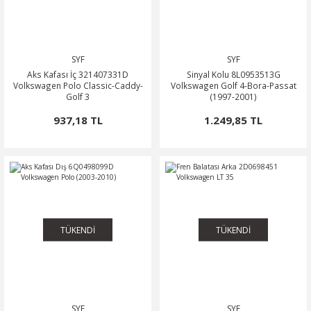
SYF
SYF
Aks Kafası İç 321407331D
Sinyal Kolu 8L0953513G
Volkswagen Polo Classic-Caddy-
Volkswagen Golf 4-Bora-Passat
Golf 3
(1997-2001)
937,18 TL
1.249,85 TL
TÜKENDİ
TÜKENDİ
SYF
SYF