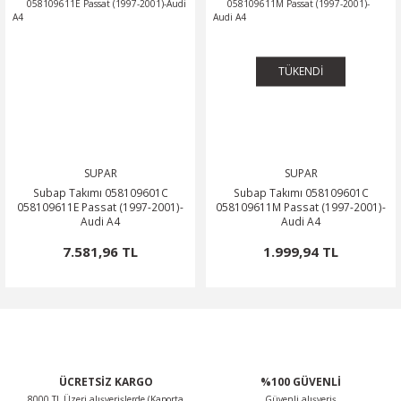
0
OSA
SSAT
OTOR
ROOMSTER
TÜKENDİ
O
O
PERB
ÖN-ALT TAKIM
POLO CLASSİC
ARKA-ALT TAKIM
TERRA MARBELLA
ROQ
SCİROCCO
ŞANZIMAN-VİTES
SUPAR
SUPAR
Subap Takımı 058109601C
Subap Takımı 058109601C
058109611E Passat (1997-2001)-
058109611M Passat (1997-2001)-
MA
HARAN
ODİAQ
Audi A4
Audi A4
7.581,96 TL
1.999,94 TL
GUAN
PERİYODİK BAKIM
RBAG
TOUAREG
OURAN
ÜCRETSİZ KARGO
%100 GÜVENLİ
TRANSPORTER
8000 TL Üzeri alışverişlerde (Kaporta
Güvenli alışveriş