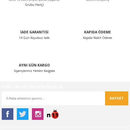
Grubu Hariç)
NTO
PASSAT CC
İADE GARANTİSİ
KAPIDA ÖDEME
14 Gün Koşulsuz İade
Kapıda Nakit Ödeme
KAPLUMBAĞA
OC
AYNI GÜN KARGO
RTEON
Siparişleriniz Hemen Kargoda
GO
E-BÜLTEN LİSTEMİZE KAYDOLUN
PHAETON
KAYDET
CROS