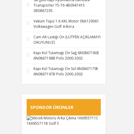
Transporter T5-T6 4B0947415
3B0867235
Vakum Tüpü 1.6 AKL Motor 06A129061
Volkswagen Golf 4-Bora
Cam Alt Lastiği Ön (LÜTFEN AÇIKLAMAYI
OKUYUNUZ)
Kapı Kol Tutamağı Ön Sağ 6N0867180E
6N0867198B Polo 2000-2002
Kapı Kol Tutamağı Ön Sol 6N0867179E
6N0867197B Polo 2000-2002
SPONSOR ÜRÜNLER