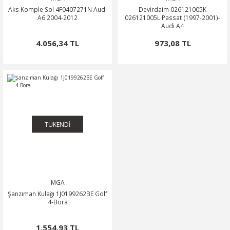
Aks Komple Sol 4F0407271N Audi
Devirdaim 026121005K
A6 2004-2012
026121005L Passat (1997-2001)-
Audi A4
4.056,34 TL
973,08 TL
TÜKENDİ
MGA
Şanzıman Kulağı 1J0199262BE Golf
4-Bora
1.554,93 TL