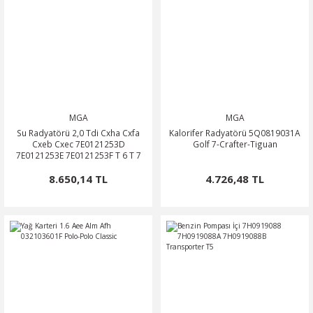
MGA
MGA
Su Radyatörü 2,0 Tdi Cxha Cxfa
Kalorifer Radyatörü 5Q0819031A
Cxeb Cxec 7E0121253D
Golf 7-Crafter-Tiguan
7E0121253E 7E0121253F T 6 T 7
8.650,14 TL
4.726,48 TL