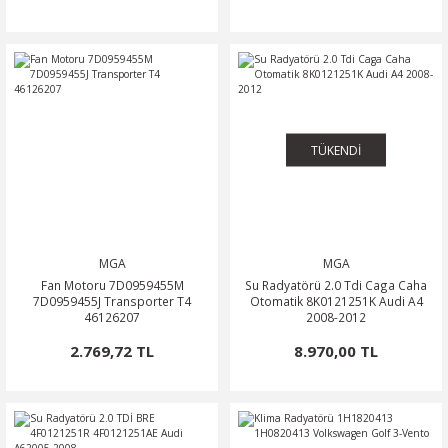
TÜKENDİ
MGA
MGA
Fan Motoru 7D0959455M
Su Radyatörü 2.0 Tdi Caga Caha
7D0959455J Transporter T4
Otomatik 8K0121251K Audi A4
46126207
2008-2012
2.769,72 TL
8.970,00 TL