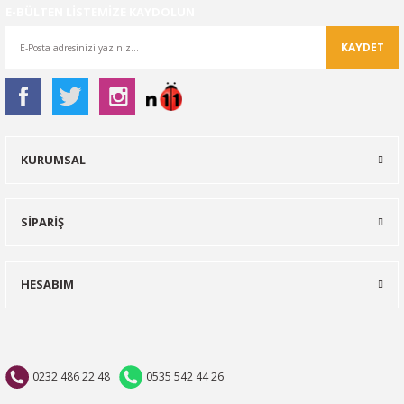
E-BÜLTEN LİSTEMİZE KAYDOLUN
KAYDET
KURUMSAL
SİPARİŞ
HESABIM
0232 486 22 48
0535 542 44 26