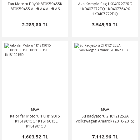
Fan Motoru Büyük 8E0959455K
Aks Komple Sağ 1K0407272RG
8E0959455 Audi A4-Audi A6
1K0407272TQ 1K0407764PX
1K0407272DQ
2.283,80 TL
3.549,30 TL
MGA
MGA
Kalorifer Motoru 1K1819015
Su Radyatörü 2H0121253A
1K1819015C 1K1819015E
Volkswagen Amarok (2010-2015)
1K1819015D
1.603,52 TL
7.112,96 TL