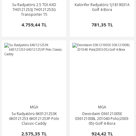
Su Radyatörü 2.5 TDİ AXD
Kalorifer Radyatörü 1J1819031A
7H0121253J 7H0121253G
Golf 4-Bora
Transporter T5
4.759,44 TL
781,35 TL
MGA
MGA
Su Radyatörü 6K0121253K
Devirdaim 036121005E
6K0121253 6K0121253P Polo
036121008L 201040 Polo(2003-
Classic-Caddy
05)-Golf 4-Bora
2.575,35 TL
924,42 TL