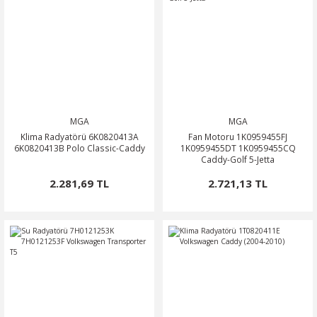
MGA
MGA
Klima Radyatörü 6K0820413A
Fan Motoru 1K0959455FJ
6K0820413B Polo Classic-Caddy
1K0959455DT 1K0959455CQ
Caddy-Golf 5-Jetta
2.281,69 TL
2.721,13 TL