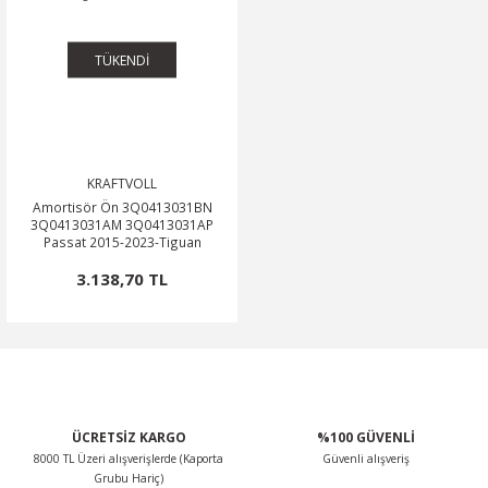
TÜKENDİ
KRAFTVOLL
Amortisör Ön 3Q0413031BN
3Q0413031AM 3Q0413031AP
Passat 2015-2023-Tiguan
3.138,70 TL
ÜCRETSİZ KARGO
%100 GÜVENLİ
8000 TL Üzeri alışverişlerde (Kaporta
Güvenli alışveriş
Grubu Hariç)