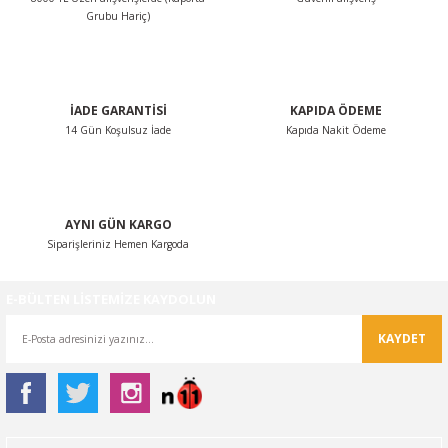
Grubu Hariç)
NTO
PASSAT CC
İADE GARANTİSİ
KAPIDA ÖDEME
14 Gün Koşulsuz İade
Kapıda Nakit Ödeme
KAPLUMBAĞA
OC
AYNI GÜN KARGO
RTEON
Siparişleriniz Hemen Kargoda
GO
E-BÜLTEN LİSTEMİZE KAYDOLUN
PHAETON
KAYDET
CROS