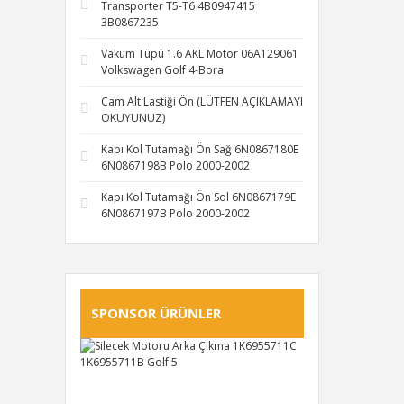
Transporter T5-T6 4B0947415
3B0867235
Vakum Tüpü 1.6 AKL Motor 06A129061
Volkswagen Golf 4-Bora
Cam Alt Lastiği Ön (LÜTFEN AÇIKLAMAYI
OKUYUNUZ)
Kapı Kol Tutamağı Ön Sağ 6N0867180E
6N0867198B Polo 2000-2002
Kapı Kol Tutamağı Ön Sol 6N0867179E
6N0867197B Polo 2000-2002
SPONSOR ÜRÜNLER