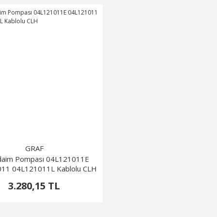
GRAF
daim Pompası 04L121011E
11 04L121011L Kablolu CLH
3.280,15 TL