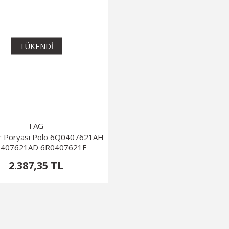
TÜKENDİ
FAG
r Poryası Polo 6Q0407621AH
407621AD 6R0407621E
2.387,35 TL