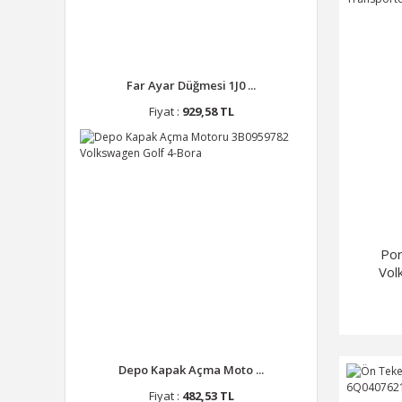
Far Ayar Düğmesi 1J0 ...
Fiyat :
929,58 TL
Po
Vol
Depo Kapak Açma Moto ...
Fiyat :
482,53 TL