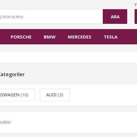
Y
ARA
PORSCHE
BMW
MERCEDES
TESLA
 Kategoriler
KSWAGEN
(10)
AUDİ
(3)
takiler