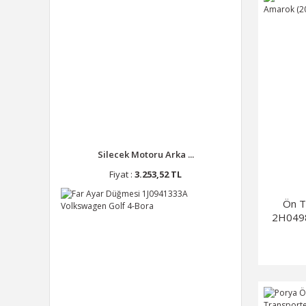
Silecek Motoru Arka ...
Fiyat :
3.253,52 TL
Ön T
2H049