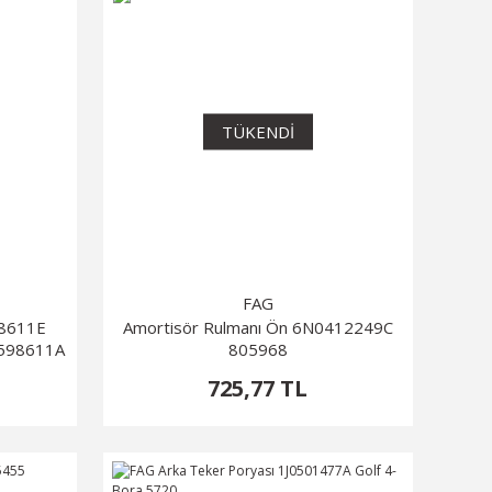
TÜKENDİ
FAG
98611E
Amortisör Rulmanı Ön 6N0412249C
598611A
805968
725,77 TL