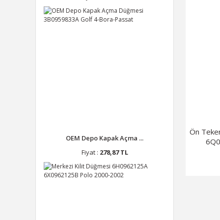
Ön Teke
OEM Depo Kapak Açma ...
6Q0
Fiyat :
278,87 TL