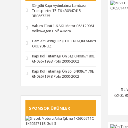
Sürgülü Kapı Aydınlatma Lambası
Transporter T5-T6 4B0947415
3B0867235
Vakum Tüpü 1.6 AKL Motor 06A129061
Volkswagen Golf 4-Bora
Cam Alt Lastiği Ön (LÜTFEN AÇIKLAMAYI
OKUYUNUZ)
Kapı Kol Tutamağı Ön Sağ 6N0867180E
6N0867198B Polo 2000-2002
Kapı Kol Tutamağı Ön Sol 6N0867179E
6N0867197B Polo 2000-2002
RUV
6X059
SPONSOR ÜRÜNLER