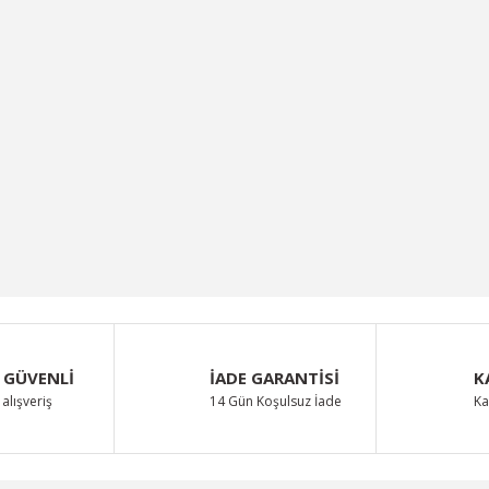
 GÜVENLİ
İADE GARANTİSİ
K
alışveriş
14 Gün Koşulsuz İade
Ka