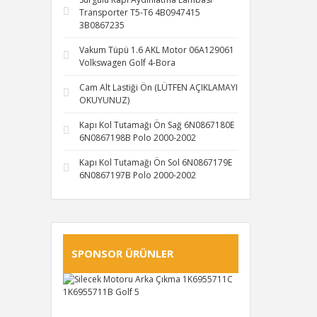
Transporter T5-T6 4B0947415
3B0867235
Vakum Tüpü 1.6 AKL Motor 06A129061
Volkswagen Golf 4-Bora
Cam Alt Lastiği Ön (LÜTFEN AÇIKLAMAYI
OKUYUNUZ)
Kapı Kol Tutamağı Ön Sağ 6N0867180E
6N0867198B Polo 2000-2002
Kapı Kol Tutamağı Ön Sol 6N0867179E
6N0867197B Polo 2000-2002
SPONSOR ÜRÜNLER